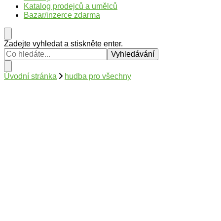
Katalog prodejců a umělců
Bazar/inzerce zdarma
Hledáte
Zadejte vyhledat a stiskněte enter.
něco
?
Úvodní stránka
hudba pro všechny