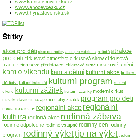
www.kamsdetmivcesku.cz
www.vanocevcesku.cz
www.trhynaslovensku.sk
Štítky
atrakce
akce pro děti
artisté
akce pro rodiny
akce pro veřejnost
pro děti
cirkusová
cirkusová atmosféra
cirkusová show
tradice
cirkusové představení
cirkusové umění
cirkusové turné
kam o víkendu
kam s dětmi
kulturní akce
kulturní
kulturní program
dědictví
kulturní kalendář
kulturní
kulturní zážitek
moderní cirkus
kulturní zážitky
víkend
program pro děti
nezapomenutelný zážitek
městské slavnosti
regionální
regionální akce
program pro rodiny
rodinná zábava
kultura
rodinná akce
rodinný den
rodinný
rodinné odpoledne
rodinné vstupné
rodinný výlet
tip na výlet
program
tradiční