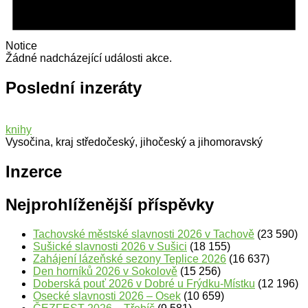
Notice
Žádné nadcházející události akce.
Poslední inzeráty
knihy
Vysočina, kraj středočeský, jihočeský a jihomoravský
Inzerce
Nejprohlíženější příspěvky
Tachovské městské slavnosti 2026 v Tachově
(23 590)
Sušické slavnosti 2026 v Sušici
(18 155)
Zahájení lázeňské sezony Teplice 2026
(16 637)
Den horníků 2026 v Sokolově
(15 256)
Doberská pouť 2026 v Dobré u Frýdku-Místku
(12 196)
Osecké slavnosti 2026 – Osek
(10 659)