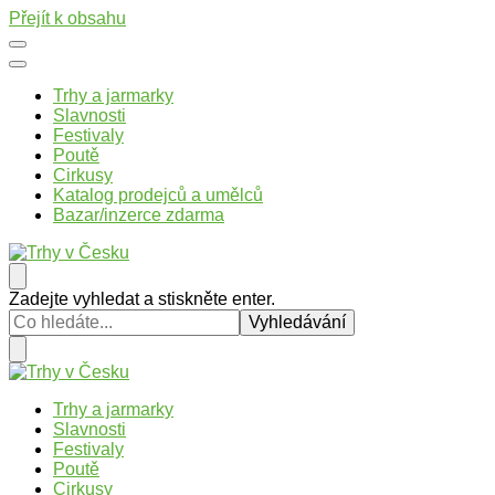
Přejít k obsahu
Trhy a jarmarky
Slavnosti
Festivaly
Poutě
Cirkusy
Katalog prodejců a umělců
Bazar/inzerce zdarma
Trhy v Česku
Trhy, jarmarky, slavnosti a poutě v České republice
Hledáte
Zadejte vyhledat a stiskněte enter.
něco
?
Trhy v Česku
Trhy, jarmarky, slavnosti a poutě v České republice
Trhy a jarmarky
Slavnosti
Festivaly
Poutě
Cirkusy