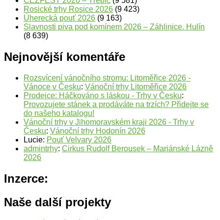
ČEZFEST 2026 – Třebíč
(9 581)
Rosické trhy Rosice 2026
(9 423)
Úherecká pouť 2026
(9 163)
Slavnosti piva pod komínem 2026 – Záhlinice. Hulín
(8 639)
Nejnovější komentáře
Rozsvícení vánočního stromu: Litoměřice 2026 -
Vánoce v Česku
:
Vánoční trhy Litoměřice 2026
Prodejce: Háčkováno s láskou - Trhy v Česku
:
Provozujete stánek a prodáváte na trzích? Přidejte se
do našeho katalogu!
Vánoční trhy v Jihomoravském kraji 2026 - Trhy v
Česku
:
Vánoční trhy Hodonín 2026
Lucie
:
Pouť Velvary 2026
admintrhy
:
Cirkus Rudolf Berousek – Mariánské Lázně
2026
Inzerce:
Naše další projekty