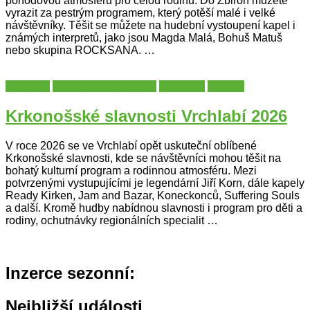
pohodovou atmosféru pro celou rodinu. Do Zbiroh můžete
vyrazit za pestrým programem, který potěší malé i velké
návštěvníky. Těšit se můžete na hudební vystoupení kapel i
známých interpretů, jako jsou Magda Malá, Bohuš Matuš
nebo skupina ROCKSANA. …
Festivaly
Královehradecký kraj
Slavnosti
Trutnov
Krkonošské slavnosti Vrchlabí 2026
V roce 2026 se ve Vrchlabí opět uskuteční oblíbené
Krkonošské slavnosti, kde se návštěvníci mohou těšit na
bohatý kulturní program a rodinnou atmosféru. Mezi
potvrzenými vystupujícími je legendární Jiří Korn, dále kapely
Ready Kirken, Jam and Bazar, Koneckonců, Suffering Souls
a další. Kromě hudby nabídnou slavnosti i program pro děti a
rodiny, ochutnávky regionálních specialit …
Inzerce sezonní:
Nejbližší události