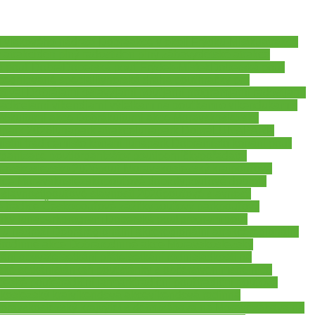
u vlakového nádraží Dobrá
akce v okolí Frýdku-Místku
atrakce
 atrakcí
den plný radosti
den plný zábavy
dětské atrakce
 pouť Dobrá
Doberská pouť Frýdek-Místek
Doberská pouť
ce
grilované speciality
horská dráha pouť
hračky pro
estival Dobrá
jarní oslavy
jarní pouť
jarní program
jarní radost
jarní
tradice
jarní víkend
jarní výlet
kam na pouť
kam o víkendu
kam s
26
kulturní akce Dobrá
kulturní akce Moravskoslezský
apark 2026
lunapark atrakce
lunapark Dobrá
LUNAPARK
ístní tradice
místo konání lunapark Dobrá
místo konání pouť
rganizace pouti
organizátor pouti
perníčky
pořadatel
ravskoslezsko 2026
pouť Moravskoslezský kraj
pouťová
kce Moravskoslezsko
pouťové dobroty
pouťové dobroty
slavnosti
pouťové slavnosti 2026
pouťové slavnosti
 tradice Česko
pouťové zážitky
pouťový park
pouťový
nky lunapark
program Doberská pouť
program pouť
í u nádraží Dobrá
regionální akce
regionální atrakce
regionální
6
rodinné akce Dobrá
rodinné akce Moravskoslezský
kání obyvatel
setkání přátel
setkání rodin
sladkosti na
ské setkání
stánkaři pouť
stánky s občerstvením
střelnice
 české poutě
tradiční jarmark
tradiční pouť
tradiční pouťové
skoslezský kraj
víkendová akce
víkendová rodinná
Moravskoslezský kraj
výlet s dětmi
zábava na Moravě
zábava na