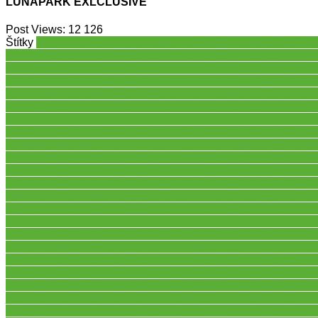
LUNAPARK EXLCLUSIVE
Post Views:
12 126
Štítky
adrenalinové atrakce
akce duben 2026
akce Frýdek-Míst
pouti
atrakce pro děti
atrakce pro malé i velké
atrakce pro rodiny
Dobrá
dětské atrakce Frýdek-Místek
dětské kolotoče
dětský fest
Moravskoslezský kraj
Dobrá u Frýdku-Místku
festival kolotočů
fe
děti
hudební program
hudební vystoupení
info pro prodejce pou
rodinná akce
jarní rodinné tradice
jarní rodinný program
jarní se
dětmi
kam vyrazit Frýdek-Místek
kam vyrazit Moravskoslezský k
kraj
kulturní program
kulturní tradice
kulturní tradice Morava
lang
EXCLUSIVE
lunapark exclusive akce
lunapark Frýdek-Místek
l
Dobrá
nabídka pro prodejce pouť
návštěva pouti
občerstvení na
lunapark
pořadatel pouti
pouť Dobrá
pouť Dobrá 2026
pouť Dobr
atmosféra
pouťová tradice
pouťová zábava
pouťové atrakce
pou
Dobrá
pouťové hry
pouťové kolotoče
pouťové občerstvení
pouťo
Dobrá
pouťové slavnosti Morava
pouťové stánky
pouťové stánk
pořadatel
pouťový program
přihláška pro prodejce pouť
připrav
Dobrá
program pouť Frýdek-Místek
program pouť Moravskoslez
festival
regionální slavnost
regionální událost
regionální zábava
kraj
rodinné tradice
rodinný den
rodinný festival
rodinný program
pouti
sladkosti pro děti
slavnostní atmosféra
sousedské setkání
pouť
tip na jarní akci
tip na pouť
tip na rodinnou akci
tip na víken
jídlo
tradiční zábava
trdelník
turistická akce
turistická atrakce
turi
akce
víkendová rodinná zábava
víkendová slavnost
víkendová 