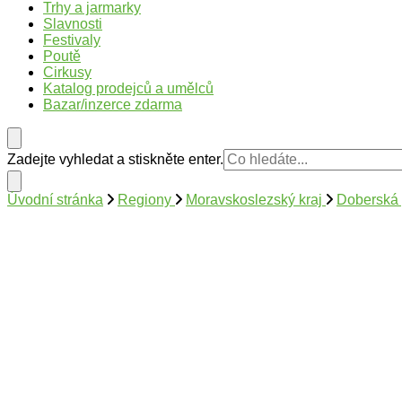
Trhy v Česku
Trhy, jarmarky, slavnosti a poutě v České republice
Trhy a jarmarky
Slavnosti
Festivaly
Poutě
Cirkusy
Katalog prodejců a umělců
Bazar/inzerce zdarma
Hledáte
Zadejte vyhledat a stiskněte enter.
něco
?
Úvodní stránka
Regiony
Moravskoslezský kraj
Doberská 