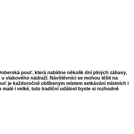
 Doberská pouť, která nabídne několik dní plných zábavy,
u u vlakového nádraží. Návštěvníci se mohou těšit na
 pouť je každoročně oblíbeným místem setkávání místních i
o malé i velké, tuto tradiční událost byste si rozhodně