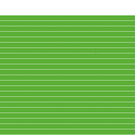
ek
akce Moravskoslezský kraj
akce pro děti
akce pro rodiny
akce 
autodrom
balónky
bývalý dřevosklad Dobrá
cukrová vata
den plný
ival
dětský program
Doberská pouť
Doberská pouť 2026
Doberská
stival pro děti
festival pro rodiny
festival zábavy
Frýdek-Místek ak
ť
jarní akce
jarní akce 2026
jarní den s rodinou
jarní festival
jarní f
tkání
jarní setkání přátel
jarní slavnosti
jarní slavnosti Dobrá
jarní 
raj
klobásy
kolotoče
kolotoče Dobrá
kulturní akce
kulturní akce 20
oše
lidová pouť
lidová tradice
lidové slavnosti Česko
lunapark
lun
unapark kolotoče
lunapark Moravskoslezský kraj
místní slavnost
m
 pouti
obec Dobrá
obecní kultura
obecní slavnost
obecní událost
o
á u Frýdku-Místku
pouť duben 2026
pouť Frýdek-Místek
pouť Mo
ťové atrakce Dobrá
pouťové atrakce Frýdek-Místek
pouťové atra
vé občerstvení Dobrá
pouťové radosti
pouťové sladkosti
pouťové 
y Dobrá
pouťové stánky Frýdek-Místek
pouťové suvenýry
pouťové
ovaný program pouti
prodej na pouti
prodejci na pouti
prodejní stá
ský kraj
program pro veřejnost
pronájem stánků pouť
prostranstv
řetízkový kolotoč
rodinná akce
rodinná zábava
rodinné akce 202
rodinný víkend
rodinný výlet
rybářské hry
setkání návštěvníků
set
soutěže pro děti
společenská akce
společenská událost
společen
d
tip na víkend Moravskoslezsko
tip na výlet
tradiční akce
tradiční
stický program
turistický tip
turistika Frýdek-Místek
turistika Morav
zábava
víkendový program
výlet Dobrá
výlet Frýdek-Místek
výlet 