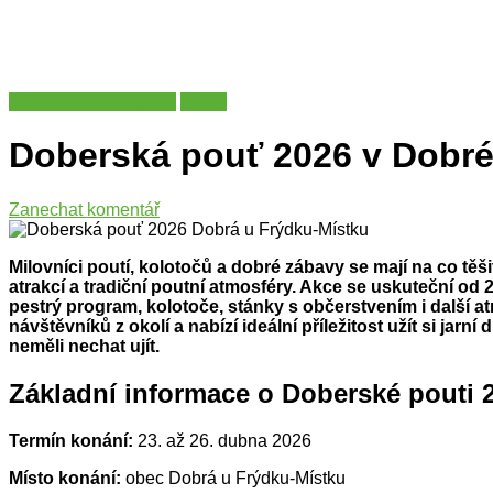
Moravskoslezský kraj
Poutě
Doberská pouť 2026 v Dobré
na
Zanechat komentář
Doberská
pouť
Milovníci poutí, kolotočů a dobré zábavy se mají na co tě
2026
atrakcí a tradiční poutní atmosféry. Akce se uskuteční od
v
pestrý program, kolotoče, stánky s občerstvením i další a
Dobré
návštěvníků z okolí a nabízí ideální příležitost užít si jar
u
neměli nechat ujít.
Frýdku-
Místku
Základní informace o Doberské pouti 
Termín konání:
23. až 26. dubna 2026
Místo konání:
obec Dobrá u Frýdku-Místku