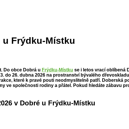
 u Frýdku-Místku
šit. Do obce Dobrá u
Frýdku-Místku
se i letos vrací oblíbená
 23. do 26. dubna 2026 na prostranství bývalého dřevosklad
trakce, které k pravé pouti neodmyslitelně patří. Doberská
ní dny ve společnosti rodiny a přátel. Pokud hledáte zábavu pr
2026 v Dobré u Frýdku-Místku