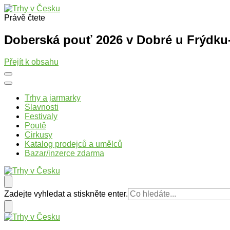
Právě čtete
Trhy v Česku
Trhy, jarmarky, slavnosti a poutě v České republice
Doberská pouť 2026 v Dobré u Frýdku
Přejít k obsahu
Trhy a jarmarky
Slavnosti
Festivaly
Poutě
Cirkusy
Katalog prodejců a umělců
Bazar/inzerce zdarma
Trhy v Česku
Trhy, jarmarky, slavnosti a poutě v České republice
Hledáte
Zadejte vyhledat a stiskněte enter.
něco
?