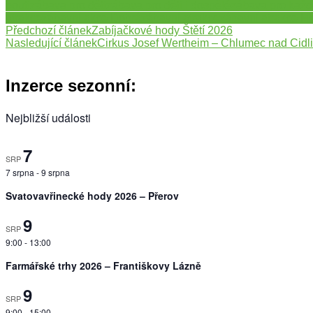
pouti
zábava pro děti
zábava pro děti i dospělé
zábava pro kaž
atrakce
zábavní akce Dobrá
zábavní atrakce
zábavní atrakce M
Navigace
Předchozí článek
Zabíjačkové hody Štětí 2026
Nasledující článek
Cirkus Josef Wertheim – Chlumec nad Cidl
příspěvku
Inzerce sezonní:
Nejbližší události
7
SRP
7 srpna
-
9 srpna
Svatovavřinecké hody 2026 – Přerov
9
SRP
9:00
-
13:00
Farmářské trhy 2026 – Františkovy Lázně
9
SRP
9:00
-
15:00