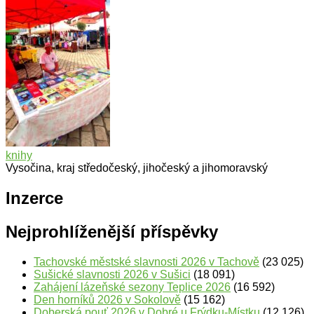
knihy
Vysočina, kraj středočeský, jihočeský a jihomoravský
Inzerce
Nejprohlíženější příspěvky
Tachovské městské slavnosti 2026 v Tachově
(23 025)
Sušické slavnosti 2026 v Sušici
(18 091)
Zahájení lázeňské sezony Teplice 2026
(16 592)
Den horníků 2026 v Sokolově
(15 162)
Doberská pouť 2026 v Dobré u Frýdku-Místku
(12 126)