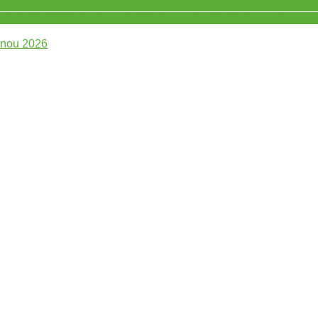
dého
zábava pro malé i velké
zábava pro partu
zábava s přáteli
zá
oravskoslezsko
zábavní park
zábavní program
zábavní program p
inou 2026