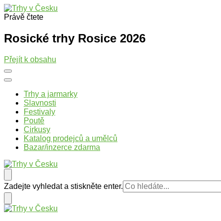
Právě čtete
Trhy v Česku
Trhy, jarmarky, slavnosti a poutě v České republice
Rosické trhy Rosice 2026
Přejít k obsahu
Trhy a jarmarky
Slavnosti
Festivaly
Poutě
Cirkusy
Katalog prodejců a umělců
Bazar/inzerce zdarma
Trhy v Česku
Trhy, jarmarky, slavnosti a poutě v České republice
Hledáte
Zadejte vyhledat a stiskněte enter.
něco
?