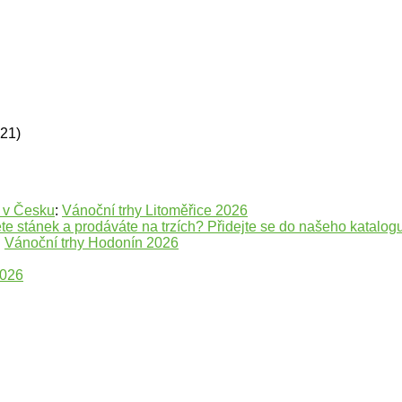
621)
e v Česku
:
Vánoční trhy Litoměřice 2026
te stánek a prodáváte na trzích? Přidejte se do našeho katalogu
:
Vánoční trhy Hodonín 2026
2026