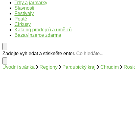
Trhy v Česku
Trhy, jarmarky, slavnosti a poutě v České republice
Trhy a jarmarky
Slavnosti
Festivaly
Poutě
Cirkusy
Katalog prodejců a umělců
Bazar/inzerce zdarma
Hledáte
Zadejte vyhledat a stiskněte enter.
něco
?
Úvodní stránka
Regiony
Pardubický kraj
Chrudim
Rosic