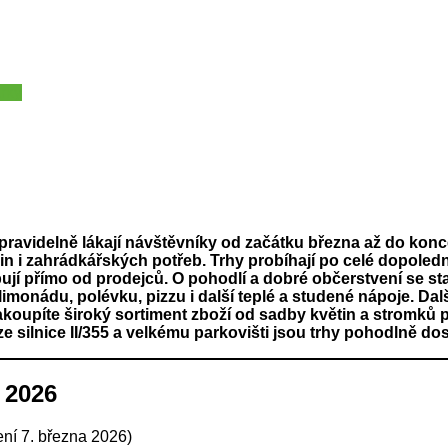
arky
 pravidelně lákají návštěvníky od začátku března až do kon
n i zahrádkářských potřeb. Trhy probíhají po celé dopoledn
pují přímo od prodejců. O pohodlí a dobré občerstvení se 
monádu, polévku, pizzu i další teplé a studené nápoje. Dalš
akoupíte široký sortiment zboží od sadby květin a stromků 
e silnice II/355 a velkému parkovišti jsou trhy pohodlně do
 2026
ní 7. března 2026)