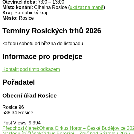
Otevírací doba:
7:00 – 13:00
Místo konání:
Cihelna Rosice (
ukázat na mapě
)
Kraj:
Pardubický kraj
Město:
Rosice
Termíny Rosických trhů 2026
každou sobotu od března do listopadu
Informace pro prodejce
Kontakt pod tímto odkazem
Pořadatel
Obecní úřad Rosice
Rosice 96
538 34 Rosice
Post Views:
9 394
Navigace
Předchozí článek
Ohana Cirkus Horor – České Budějovice 20
Nasledující článek
Cirkus Berosini – Zruč nad Sázavou 2026