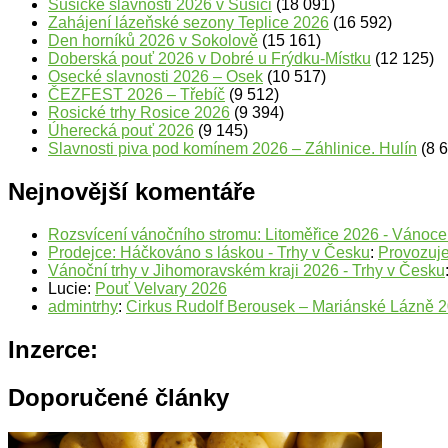
Sušické slavnosti 2026 v Sušici
(18 091)
Zahájení lázeňské sezony Teplice 2026
(16 592)
Den horníků 2026 v Sokolově
(15 161)
Doberská pouť 2026 v Dobré u Frýdku-Místku
(12 125)
Osecké slavnosti 2026 – Osek
(10 517)
ČEZFEST 2026 – Třebíč
(9 512)
Rosické trhy Rosice 2026
(9 394)
Úherecká pouť 2026
(9 145)
Slavnosti piva pod komínem 2026 – Záhlinice. Hulín
(8 
Nejnovější komentáře
Rozsvícení vánočního stromu: Litoměřice 2026 - Vánoc
Prodejce: Háčkováno s láskou - Trhy v Česku
:
Provozuje
Vánoční trhy v Jihomoravském kraji 2026 - Trhy v Česku
Lucie
:
Pouť Velvary 2026
admintrhy
:
Cirkus Rudolf Berousek – Mariánské Lázně 
Inzerce:
Doporučené články