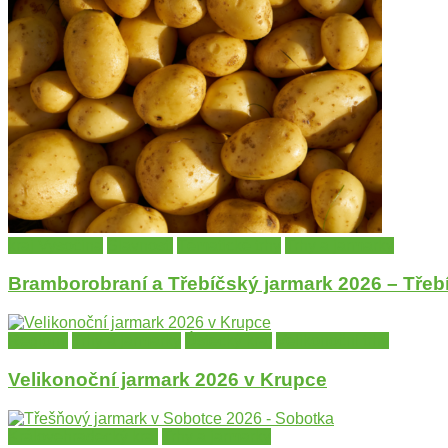
kraj Vysočina
Slavnosti
Tématické trhy
Trhy a jarmarky
Bramborobraní a Třebíčský jarmark 2026 – Třeb
Regiony
Trhy a jarmarky
Ústecký kraj
Velikonoční trhy
Velikonoční jarmark 2026 v Krupce
Královehradecký kraj
Trhy a jarmarky