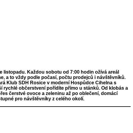
ce listopadu. Každou sobotu od 7:00 hodin ožívá areál
e, a to vždy podle počasí, počtu prodejců i návštěvníků.
stará Klub SDH Rosice v moderní Hospůdce Cihelna s
í rychlé občerstvení pořídíte přímo u stánků. Od klobás a
přes čerstvé ovoce a zeleninu až po oblečení, domácí
stupné pro návštěvníky z celého okolí.