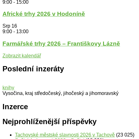
9:00
-
15:00
Africké trhy 2026 v Hodoníně
Srp
16
9:00
-
13:00
Farmářské trhy 2026 – Františkovy Lázně
Zobrazit kalendář
Poslední inzeráty
knihy
Vysočina, kraj středočeský, jihočeský a jihomoravský
Inzerce
Nejprohlíženější příspěvky
Tachovské městské slavnosti 2026 v Tachově
(23 025)