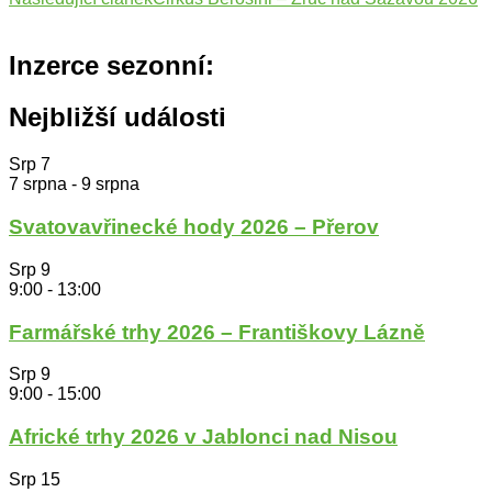
příspěvku
Inzerce sezonní:
Nejbližší události
Srp
7
7 srpna
-
9 srpna
Svatovavřinecké hody 2026 – Přerov
Srp
9
9:00
-
13:00
Farmářské trhy 2026 – Františkovy Lázně
Srp
9
9:00
-
15:00
Africké trhy 2026 v Jablonci nad Nisou
Srp
15