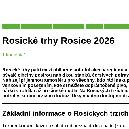
Chrudim
Farmářské trhy
Pardubický kraj
Regiony
Trhy a jarm
Rosické trhy Rosice 2026
u
1 komentář
textu
s
Rosické trhy patří mezi oblíbené sobotní akce v regionu a
názvem
bývalé cihelny pestrou nabídkou stánků, čerstvých potravi
Rosické
Nabízejí příjemnou atmosféru pro všechny, kdo rádi naku
trhy
venkovním posezením, kde si můžete dopřát točené pivo, li
Rosice
párků v rohlíku až po čínské nudle. Na Rosických trzích n
2026
potřeby, koření či živou drůbež. Díky snadné dostupnosti z
Základní informace o Rosických trzích
Termín konání:
každou sobotu od března do listopadu (zaháje