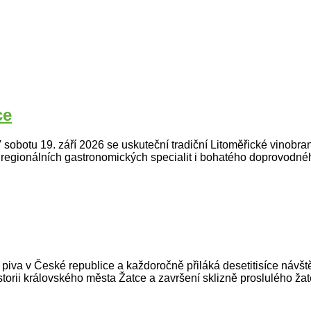
ce
 sobotu 19. září 2026 se uskuteční tradiční Litoměřické vinobraní
, regionálních gastronomických specialit i bohatého doprovodné
iva v České republice a každoročně přiláká desetitisíce návštěv
orii královského města Žatce a završení sklizně proslulého žat