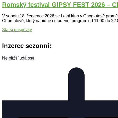
Romský festival GIPSY FEST 2026 – 
V sobotu 18. července 2026 se Letní kino v Chomutově proměn
Chomutově, který nabídne celodenní program od 11:00 do 22:00
Navigace
Starší příspěvky
pro
příspěvky
Inzerce sezonní:
Nejbližší události