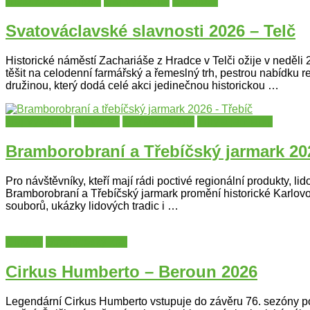
Historické slavnosti
kraj Vysočina
Slavnosti
Svatováclavské slavnosti 2026 – Telč
Historické náměstí Zachariáše z Hradce v Telči ožije v neděli
těšit na celodenní farmářský a řemeslný trh, pestrou nabídku 
družinou, který dodá celé akci jedinečnou historickou …
kraj Vysočina
Slavnosti
Tématické trhy
Trhy a jarmarky
Bramborobraní a Třebíčský jarmark 20
Pro návštěvníky, kteří mají rádi poctivé regionální produkty, li
Bramborobraní a Třebíčský jarmark promění historické Karlovo 
souborů, ukázky lidových tradic i …
Cirkusy
Středočeský kraj
Cirkus Humberto – Beroun 2026
Legendární Cirkus Humberto vstupuje do závěru 76. sezóny pod 