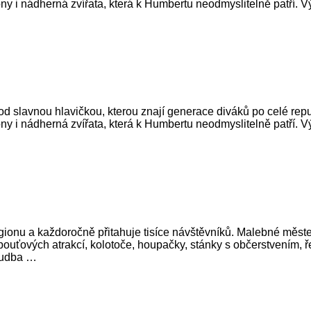
ny i nádherná zvířata, která k Humbertu neodmyslitelně patří. V
slavnou hlavičkou, kterou znají generace diváků po celé republ
ny i nádherná zvířata, která k Humbertu neodmyslitelně patří. V
ionu a každoročně přitahuje tisíce návštěvníků. Malebné městeč
y pouťových atrakcí, kolotoče, houpačky, stánky s občerstvením
 hudba …