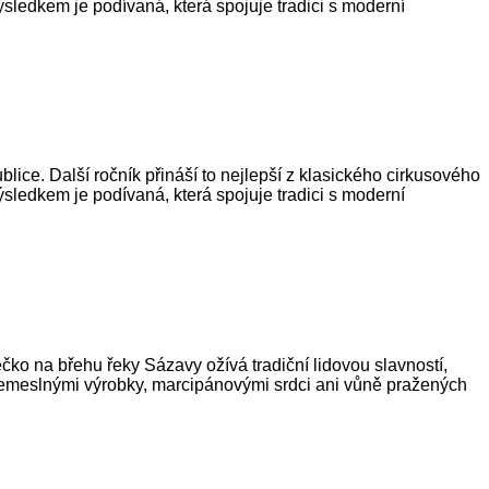
ýsledkem je podívaná, která spojuje tradici s moderní
ice. Další ročník přináší to nejlepší z klasického cirkusového
ýsledkem je podívaná, která spojuje tradici s moderní
ko na břehu řeky Sázavy ožívá tradiční lidovou slavností,
, řemeslnými výrobky, marcipánovými srdci ani vůně pražených