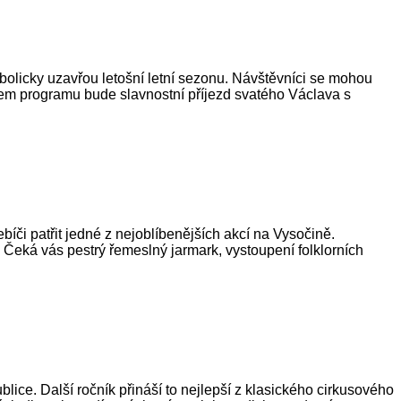
mbolicky uzavřou letošní letní sezonu. Návštěvníci se mohou
olem programu bude slavnostní příjezd svatého Václava s
ebíči patřit jedné z nejoblíbenějších akcí na Vysočině.
 Čeká vás pestrý řemeslný jarmark, vystoupení folklorních
ice. Další ročník přináší to nejlepší z klasického cirkusového