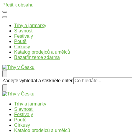
Přejít k obsahu
Trhy a jarmarky
Slavnosti
Festivaly
Poutě
Cirkusy
Katalog prodejců a umělců
Bazar/inzerce zdarma
Trhy v Česku
Trhy, jarmarky, slavnosti a poutě v České republice
Hledáte
Zadejte vyhledat a stiskněte enter.
něco
?
Trhy v Česku
Trhy, jarmarky, slavnosti a poutě v České republice
Trhy a jarmarky
Slavnosti
Festivaly
Poutě
Cirkusy
Katalog prodejců a umělců