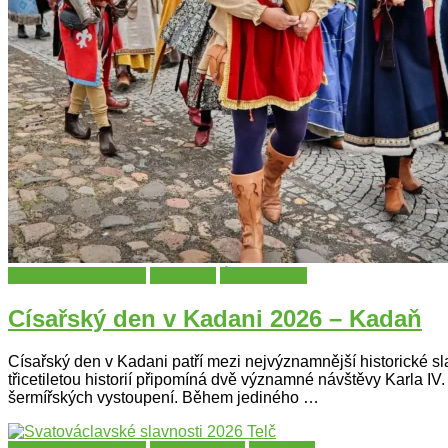
Historické slavnosti
Slavnosti
Ústecký kraj
Císařský den v Kadani 2026 – Kadaň
Císařský den v Kadani patří mezi nejvýznamnější historické s
třicetiletou historií připomíná dvě významné návštěvy Karla IV
šermířských vystoupení. Během jediného …