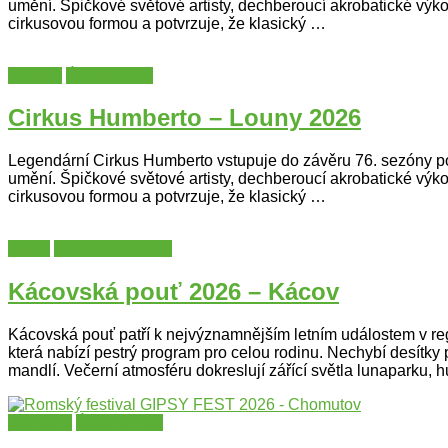
umění. Špičkové světové artisty, dechberoucí akrobatické výko
cirkusovou formou a potvrzuje, že klasický …
Cirkusy
Ústecký kraj
Cirkus Humberto – Louny 2026
Legendární Cirkus Humberto vstupuje do závěru 76. sezóny pod 
umění. Špičkové světové artisty, dechberoucí akrobatické výko
cirkusovou formou a potvrzuje, že klasický …
Poutě
Středočeský kraj
Kácovská pouť 2026 – Kácov
Kácovská pouť patří k nejvýznamnějším letním událostem v reg
která nabízí pestrý program pro celou rodinu. Nechybí desítk
mandlí. Večerní atmosféru dokreslují zářící světla lunaparku,
Festivaly
Ústecký kraj