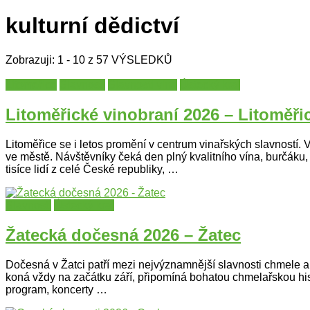
kulturní dědictví
Zobrazuji: 1 - 10 z 57 VÝSLEDKŮ
Litoměřice
Slavnosti
Slavnosti vína
Ústecký kraj
Litoměřické vinobraní 2026 – Litoměři
Litoměřice se i letos promění v centrum vinařských slavností. V
ve městě. Návštěvníky čeká den plný kvalitního vína, burčáku
tisíce lidí z celé České republiky, …
Slavnosti
Ústecký kraj
Žatecká dočesná 2026 – Žatec
Dočesná v Žatci patří mezi nejvýznamnější slavnosti chmele a p
koná vždy na začátku září, připomíná bohatou chmelařskou hist
program, koncerty …