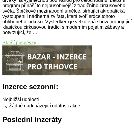
diváky na výjimečnou podívanou pro celou rodinu. Letošní
program přináší to nejpůsobivější z tradičního cirkusového
světa. Špičkové mezinárodní umělce, strhující akrobatická
vystoupení i nádherná zvířata, která tvoří srdce tohoto
oblíbeného cirkusu. Výsledkem je velkolepá show propojující
klasickou cirkusovou tradici s moderním pojetím zábavy a
potvrzující, že …
Navigace
Starší příspěvky
pro
příspěvky
Inzerce sezonní:
Nejbližší události
Žádné nadcházející události akce.
Notice
Poslední inzeráty