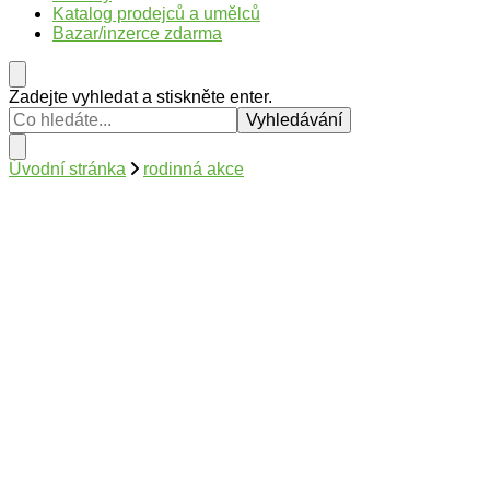
Katalog prodejců a umělců
Bazar/inzerce zdarma
Hledáte
Zadejte vyhledat a stiskněte enter.
něco
?
Úvodní stránka
rodinná akce