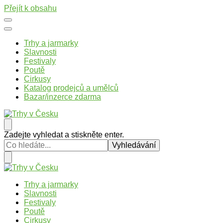
Přejít k obsahu
Trhy a jarmarky
Slavnosti
Festivaly
Poutě
Cirkusy
Katalog prodejců a umělců
Bazar/inzerce zdarma
Trhy v Česku
Trhy, jarmarky, slavnosti a poutě v České republice
Hledáte
Zadejte vyhledat a stiskněte enter.
něco
?
Trhy v Česku
Trhy, jarmarky, slavnosti a poutě v České republice
Trhy a jarmarky
Slavnosti
Festivaly
Poutě
Cirkusy