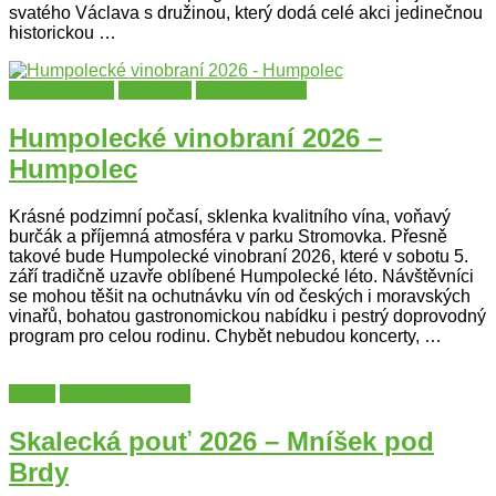
svatého Václava s družinou, který dodá celé akci jedinečnou
historickou …
kraj Vysočina
Slavnosti
Slavnosti vína
Humpolecké vinobraní 2026 –
Humpolec
Krásné podzimní počasí, sklenka kvalitního vína, voňavý
burčák a příjemná atmosféra v parku Stromovka. Přesně
takové bude Humpolecké vinobraní 2026, které v sobotu 5.
září tradičně uzavře oblíbené Humpolecké léto. Návštěvníci
se mohou těšit na ochutnávku vín od českých i moravských
vinařů, bohatou gastronomickou nabídku i pestrý doprovodný
program pro celou rodinu. Chybět nebudou koncerty, …
Poutě
Středočeský kraj
Skalecká pouť 2026 – Mníšek pod
Brdy