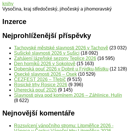
knihy
Vysočina, kraj středočeský, jihočeský a jihomoravský
Inzerce
Nejprohlíženější příspěvky
Tachovské městské slavnosti 2026 v Tachově
(23 032)
Sušické slavnosti 2026 v Sušici
(18 092)
Zahájení lázeňské sezony Teplice 2026
(16 595)
Den horníků 2026 v Sokolově
(15 163)
Doberská pouť 2026 v Dobré u Frýdku-Místku
(12 128)
Osecké slavnosti 2026 – Osek
(10 529)
ČEZFEST 2026 – Třebíč
(9 515)
Rosické trhy Rosice 2026
(9 396)
Úherecká pouť 2026
(9 145)
Slavnosti piva pod komínem 2026 – Záhlinice. Hulín
(8 622)
Nejnovější komentáře
Rozsvícení vánočního stromu: Litoměřice 2026 -
Vánoce v Česku
:
Vánoční trhy Litoměřice 2026