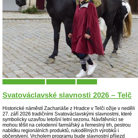
Historické slavnosti
kraj Vysočina
Slavnosti
Svatováclavské slavnosti 2026 – Telč
Historické náměstí Zachariáše z Hradce v Telči ožije v neděli
27. září 2026 tradičními Svatováclavskými slavnostmi, které
symbolicky uzavřou letošní letní sezonu. Návštěvníci se
mohou těšit na celodenní farmářský a řemeslný trh, pestrou
nabídku regionálních produktů, rukodělných výrobků i
občerstvení. Vrcholem programu bude slavnostní příjezd