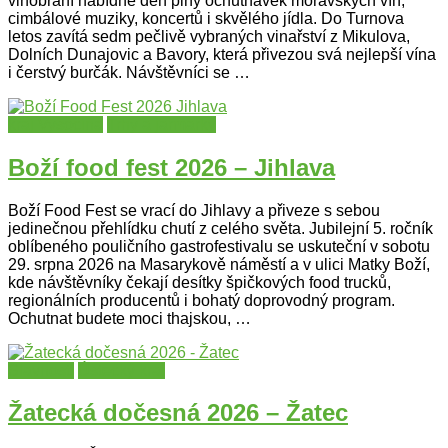
vinobraní nabídne den plný ochutnávek moravských vín,
cimbálové muziky, koncertů i skvělého jídla. Do Turnova
letos zavítá sedm pečlivě vybraných vinařství z Mikulova,
Dolních Dunajovic a Bavory, která přivezou svá nejlepší vína
i čerstvý burčák. Návštěvníci se …
kraj Vysočina
Trhy a jarmarky
Boží food fest 2026 – Jihlava
Boží Food Fest se vrací do Jihlavy a přiveze s sebou
jedinečnou přehlídku chutí z celého světa. Jubilejní 5. ročník
oblíbeného pouličního gastrofestivalu se uskuteční v sobotu
29. srpna 2026 na Masarykově náměstí a v ulici Matky Boží,
kde návštěvníky čekají desítky špičkových food trucků,
regionálních producentů i bohatý doprovodný program.
Ochutnat budete moci thajskou, …
Slavnosti
Ústecký kraj
Žatecká dočesná 2026 – Žatec