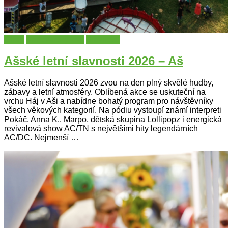
Cheb
Karlovarský kraj
Slavnosti
Ašské letní slavnosti 2026 – Aš
Ašské letní slavnosti 2026 zvou na den plný skvělé hudby,
zábavy a letní atmosféry. Oblíbená akce se uskuteční na
vrchu Háj v Aši a nabídne bohatý program pro návštěvníky
všech věkových kategorií. Na pódiu vystoupí známí interpreti
Pokáč, Anna K., Marpo, dětská skupina Lollipopz i energická
revivalová show AC/TN s největšími hity legendárních
AC/DC. Nejmenší …