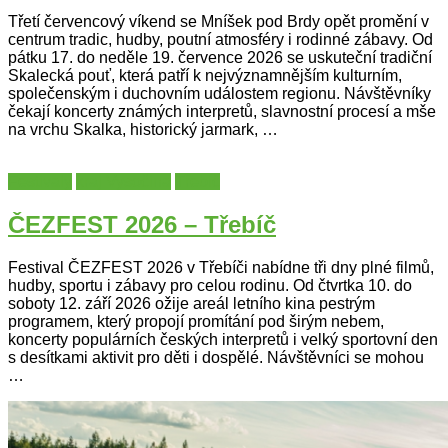
Třetí červencový víkend se Mníšek pod Brdy opět promění v
centrum tradic, hudby, poutní atmosféry i rodinné zábavy. Od
pátku 17. do neděle 19. července 2026 se uskuteční tradiční
Skalecká pouť, která patří k nejvýznamnějším kulturním,
společenským i duchovním událostem regionu. Návštěvníky
čekají koncerty známých interpretů, slavnostní procesí a mše
na vrchu Skalka, historický jarmark, …
Festivaly
kraj Vysočina
Třebíč
ČEZFEST 2026 – Třebíč
Festival ČEZFEST 2026 v Třebíči nabídne tři dny plné filmů,
hudby, sportu i zábavy pro celou rodinu. Od čtvrtka 10. do
soboty 12. září 2026 ožije areál letního kina pestrým
programem, který propojí promítání pod širým nebem,
koncerty populárních českých interpretů i velký sportovní den
s desítkami aktivit pro děti i dospělé. Návštěvníci se mohou
…