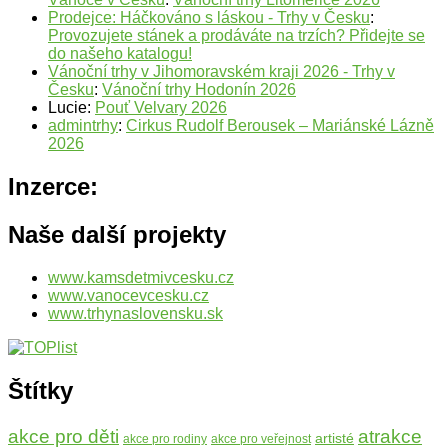
Prodejce: Háčkováno s láskou - Trhy v Česku
:
Provozujete stánek a prodáváte na trzích? Přidejte se
do našeho katalogu!
Vánoční trhy v Jihomoravském kraji 2026 - Trhy v
Česku
:
Vánoční trhy Hodonín 2026
Lucie
:
Pouť Velvary 2026
admintrhy
:
Cirkus Rudolf Berousek – Mariánské Lázně
2026
Inzerce:
Naše další projekty
www.kamsdetmivcesku.cz
www.vanocevcesku.cz
www.trhynaslovensku.sk
Štítky
atrakce
akce pro děti
artisté
akce pro rodiny
akce pro veřejnost