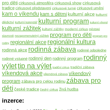
pro děti
cirkusová
cirkusová atmosféra
cirkusová show
tradice
cirkusové umění
cirkusové představení
cirkusové turné
kam o víkendu
kam s dětmi
kulturní akce
kulturní
kulturní program
dědictví
kulturní kalendář
kulturní víkend
kulturní zážitek
moderní cirkus
kulturní zážitky
městské
program pro děti
slavnosti
nezapomenutelný zážitek
program pro
regionální kultura
regionální akce
rodiny
rodinná zábava
rodinná akce
rodinné odpoledne
rodinný
rodinný den
rodinný program
rodinné vstupné
výlet
tip na výlet
tradiční zábava
tradiční cirkus
víkendová akce
víkendový
víkendová zábava
zábava pro
program
zábava pro celou rodinu
děti
české tradice
živá hudba
český cirkus
inzerce: