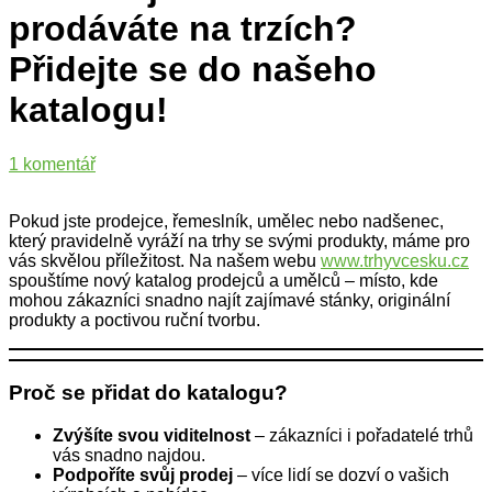
prodáváte na trzích?
Přidejte se do našeho
katalogu!
u
1 komentář
textu
s
Pokud jste prodejce, řemeslník, umělec nebo nadšenec,
názvem
který pravidelně vyráží na trhy se svými produkty, máme pro
Provozujete
vás skvělou příležitost. Na našem webu
www.trhyvcesku.cz
stánek
spouštíme nový katalog prodejců a umělců – místo, kde
a
mohou zákazníci snadno najít zajímavé stánky, originální
prodáváte
produkty a poctivou ruční tvorbu.
na
trzích?
Přidejte
se
Proč se přidat do katalogu?
do
našeho
Zvýšíte svou viditelnost
– zákazníci i pořadatelé trhů
katalogu!
vás snadno najdou.
Podpoříte svůj prodej
– více lidí se dozví o vašich