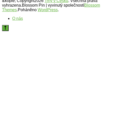
&kopie; Copyright2026
Trhy v Česku
. Všechna práva
vyhrazena.
Blossom Pin | vyvinutý společností
Blossom
Themes
.Poháněno
WordPress
.
O nás