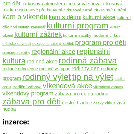
pro děti
cirkusová
cirkusová atmosféra
cirkusová show
tradice
cirkusové umění
cirkusové představení
cirkusové turné
kam o víkendu
kam s dětmi
kulturní akce
kulturní
kulturní program
dědictví
kulturní kalendář
kulturní
kulturní zážitek
moderní cirkus
kulturní zážitky
víkend
program pro děti
městské slavnosti
nezapomenutelný zážitek
regionální
regionální akce
program pro rodiny
rodinná zábava
kultura
rodinná akce
rodinný den
rodinný
rodinné odpoledne
rodinné vstupné
rodinný výlet
tip na výlet
program
tradiční
víkendová akce
tradiční zábava
víkendová zábava
cirkus
víkendový program
zábava pro celou rodinu
zábava pro děti
české tradice
živá
český cirkus
hudba
inzerce: