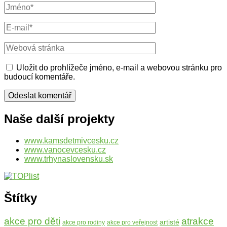
Celé
jméno
E-
mail
Webová
stránka
Uložit do prohlížeče jméno, e-mail a webovou stránku pro
budoucí komentáře.
Naše další projekty
www.kamsdetmivcesku.cz
www.vanocevcesku.cz
www.trhynaslovensku.sk
Štítky
atrakce
akce pro děti
artisté
akce pro rodiny
akce pro veřejnost