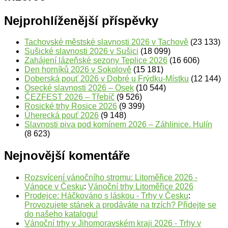
Nejprohlíženější příspěvky
Tachovské městské slavnosti 2026 v Tachově
(23 133)
Sušické slavnosti 2026 v Sušici
(18 099)
Zahájení lázeňské sezony Teplice 2026
(16 606)
Den horníků 2026 v Sokolově
(15 181)
Doberská pouť 2026 v Dobré u Frýdku-Místku
(12 144)
Osecké slavnosti 2026 – Osek
(10 544)
ČEZFEST 2026 – Třebíč
(9 526)
Rosické trhy Rosice 2026
(9 399)
Úherecká pouť 2026
(9 148)
Slavnosti piva pod komínem 2026 – Záhlinice. Hulín
(8 623)
Nejnovější komentáře
Rozsvícení vánočního stromu: Litoměřice 2026 -
Vánoce v Česku
:
Vánoční trhy Litoměřice 2026
Prodejce: Háčkováno s láskou - Trhy v Česku
:
Provozujete stánek a prodáváte na trzích? Přidejte se
do našeho katalogu!
Vánoční trhy v Jihomoravském kraji 2026 - Trhy v