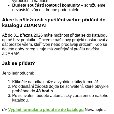
výrobcích a nabídce.
Budete součástí rostoucí komunity
– sdružujeme
nezávislé tvůrce i drobné podnikatele.
Akce k příležitosti spuštění webu: přidání do
katalogu ZDARMA!
Až do 31. března 2026 máte možnost přidat se do katalogu
úplně bez poplatku. Chceme náš nový projekt nastartovat a
dát prostor všem, kteří tvoří nebo prodávají srdcem. Kdo se
do této doby zaregistruje má zveřejnění profilu navěky
ZDARMA!
Jak se přidat?
Je to jednoduché:
Klikněte na odkaz níže a vyplňte krátký formulář.
Po odeslání žádosti dojde ke schválení, které obvykle
proběhne do
48 hodin
.
Po schválení budete automaticky zařazeni do našeho
katalogu.
👉
Vyplnit formulář a přidat se do katalogu
Neváhejte a