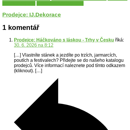
Karlovarský kraj
Prodejci - Karlovy Vary
Prodejce: IJ.Dekorace
1 komentář
Prodejce: Háčkováno s láskou - Trhy v Česku
říká:
30. 6. 2026 na 8:12
[…] Vlastníte stánek a jezdíte po trzích, jarmarcích,
poutích a festivalech? Přidejte se do našeho katalogu
prodejců. Více informací naleznete pod tímto odkazem
(kliknout). […]