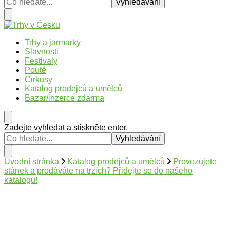
?
Trhy v Česku
Trhy, jarmarky, slavnosti a poutě v České republice
Trhy a jarmarky
Slavnosti
Festivaly
Poutě
Cirkusy
Katalog prodejců a umělců
Bazar/inzerce zdarma
Hledáte
Zadejte vyhledat a stiskněte enter.
něco
?
Úvodní stránka
Katalog prodejců a umělců
Provozujete
stánek a prodáváte na trzích? Přidejte se do našeho
katalogu!