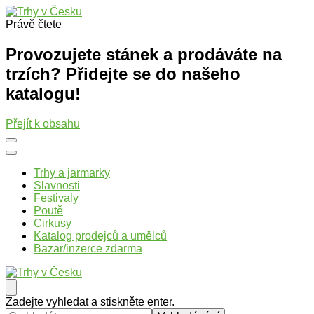
Právě čtete
Trhy v Česku
Trhy, jarmarky, slavnosti a poutě v České republice
Provozujete stánek a prodáváte na
trzích? Přidejte se do našeho
katalogu!
Přejít k obsahu
Trhy a jarmarky
Slavnosti
Festivaly
Poutě
Cirkusy
Katalog prodejců a umělců
Bazar/inzerce zdarma
Trhy v Česku
Trhy, jarmarky, slavnosti a poutě v České republice
Hledáte
Zadejte vyhledat a stiskněte enter.
něco