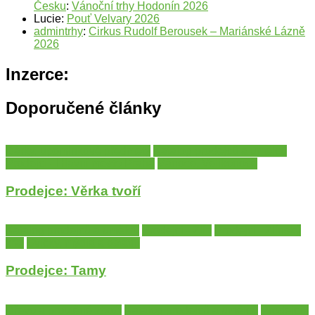
Česku
:
Vánoční trhy Hodonín 2026
Lucie
:
Pouť Velvary 2026
admintrhy
:
Cirkus Rudolf Berousek – Mariánské Lázně
2026
Inzerce:
Doporučené články
Dárky, upomínkové předměty
Katalog prodejců a umělců
Prodejci - Hlavní město Praha
Vánoce, Velikonoce
Prodejce: Věrka tvoří
Katalog prodejců a umělců
Prodejci - Zlín
Prodejci - Zlínský
kraj
Svíčky, mýdla a ostatní
Prodejce: Tamy
Dřevo a proutěné zboží
Katalog prodejců a umělců
Prodejci -