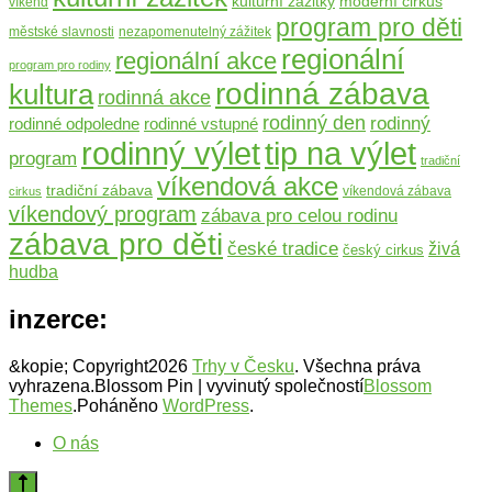
moderní cirkus
kulturní zážitky
víkend
program pro děti
městské slavnosti
nezapomenutelný zážitek
regionální
regionální akce
program pro rodiny
rodinná zábava
kultura
rodinná akce
rodinný den
rodinný
rodinné odpoledne
rodinné vstupné
rodinný výlet
tip na výlet
program
tradiční
víkendová akce
tradiční zábava
víkendová zábava
cirkus
víkendový program
zábava pro celou rodinu
zábava pro děti
české tradice
živá
český cirkus
hudba
inzerce:
&kopie; Copyright2026
Trhy v Česku
. Všechna práva
vyhrazena.
Blossom Pin | vyvinutý společností
Blossom
Themes
.Poháněno
WordPress
.
O nás