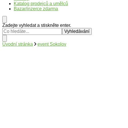
Katalog prodejců a umělců
Bazar/inzerce zdarma
Hledáte
Zadejte vyhledat a stiskněte enter.
něco
?
Úvodní stránka
event Sokolov