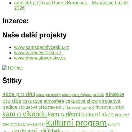
admintrhy
:
Cirkus Rudolf Berousek – Mariánské Lázně
2026
Inzerce:
Naše další projekty
www.kamsdetmivcesku.cz
www.vanocevcesku.cz
www.trhynaslovensku.sk
Štítky
atrakce
akce pro děti
artisté
akce pro rodiny
akce pro veřejnost
pro děti
cirkusová
cirkusová atmosféra
cirkusová show
tradice
cirkusové umění
cirkusové představení
cirkusové turné
kam o víkendu
kam s dětmi
kulturní akce
kulturní
kulturní program
dědictví
kulturní kalendář
kulturní
kulturní zážitek