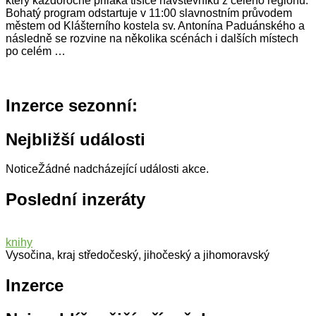
který každoročně přiláká tisíce návštěvníků z celého regionu.
Bohatý program odstartuje v 11:00 slavnostním průvodem
městem od Klášterního kostela sv. Antonína Paduánského a
následně se rozvine na několika scénách i dalších místech
po celém …
Inzerce sezonní:
Nejbližší události
Notice
Žádné nadcházející události akce.
Poslední inzeráty
knihy
Vysočina, kraj středočeský, jihočeský a jihomoravský
Inzerce