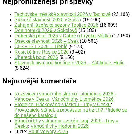
Nejprohlíženější příspěvky
Tachovské městské slavnosti 2026 v Tachově
(23 163)
Sušické slavnosti 2026 v Sušici
(18 106)
Zahájení lázeňské sezony Teplice 2026
(16 609)
Den horníků 2026 v Sokolově
(15 183)
Doberská pouť 2026 v Dobré u Frýdku-Místku
(12 150)
Osecké slavnosti 2026 – Osek
(10 561)
ČEZFEST 2026 – Třebíč
(9 528)
Rosické trhy Rosice 2026
(9 402)
Úherecká pouť 2026
(9 150)
Slavnosti piva pod komínem 2026 – Záhlinice. Hulín
(8 624)
Nejnovější komentáře
Rozsvícení vánočního stromu: Litoměřice 2026 -
Vánoce v Česku
:
Vánoční trhy Litoměřice 2026
Prodejce: Háčkováno s láskou - Trhy v Česku
:
Provozujete stánek a prodáváte na trzích? Přidejte se
do našeho katalogu!
Vánoční trhy v Jihomoravském kraji 2026 - Trhy v
Česku
:
Vánoční trhy Hodonín 2026
Lucie
:
Pouť Velvary 2026