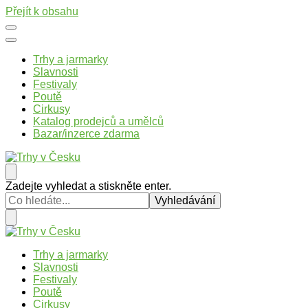
Přejít k obsahu
Trhy a jarmarky
Slavnosti
Festivaly
Poutě
Cirkusy
Katalog prodejců a umělců
Bazar/inzerce zdarma
Trhy v Česku
Trhy, jarmarky, slavnosti a poutě v České republice
Hledáte
Zadejte vyhledat a stiskněte enter.
něco
?
Trhy v Česku
Trhy, jarmarky, slavnosti a poutě v České republice
Trhy a jarmarky
Slavnosti
Festivaly
Poutě
Cirkusy