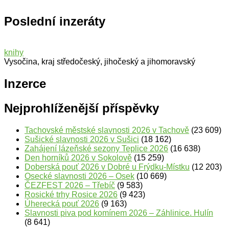
Poslední inzeráty
knihy
Vysočina, kraj středočeský, jihočeský a jihomoravský
Inzerce
Nejprohlíženější příspěvky
Tachovské městské slavnosti 2026 v Tachově
(23 609)
Sušické slavnosti 2026 v Sušici
(18 162)
Zahájení lázeňské sezony Teplice 2026
(16 638)
Den horníků 2026 v Sokolově
(15 259)
Doberská pouť 2026 v Dobré u Frýdku-Místku
(12 203)
Osecké slavnosti 2026 – Osek
(10 669)
ČEZFEST 2026 – Třebíč
(9 583)
Rosické trhy Rosice 2026
(9 423)
Úherecká pouť 2026
(9 163)
Slavnosti piva pod komínem 2026 – Záhlinice. Hulín
(8 641)