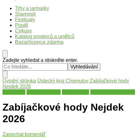
Trhy v Česku
Trhy, jarmarky, slavnosti a poutě v České republice
Trhy a jarmarky
Slavnosti
Festivaly
Poutě
Cirkusy
Katalog prodejců a umělců
Bazar/inzerce zdarma
Hledáte
Zadejte vyhledat a stiskněte enter.
něco
?
Úvodní stránka
Ústecký kraj
Chomutov
Zabíjačkové hody
Nejdek 2026
Chomutov
Trhy a jarmarky
Ústecký kraj
Zabíjačkový jarmark
Zabíjačkové hody Nejdek
2026
na
Zanechat komentář
Zabíjačkové