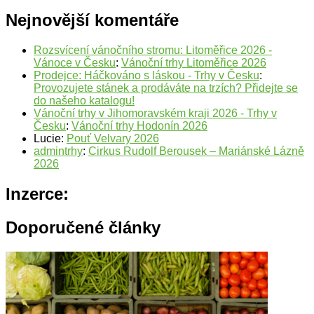
Nejnovější komentáře
Rozsvícení vánočního stromu: Litoměřice 2026 -
Vánoce v Česku
:
Vánoční trhy Litoměřice 2026
Prodejce: Háčkováno s láskou - Trhy v Česku
:
Provozujete stánek a prodáváte na trzích? Přidejte se
do našeho katalogu!
Vánoční trhy v Jihomoravském kraji 2026 - Trhy v
Česku
:
Vánoční trhy Hodonín 2026
Lucie
:
Pouť Velvary 2026
admintrhy
:
Cirkus Rudolf Berousek – Mariánské Lázně
2026
Inzerce:
Doporučené články