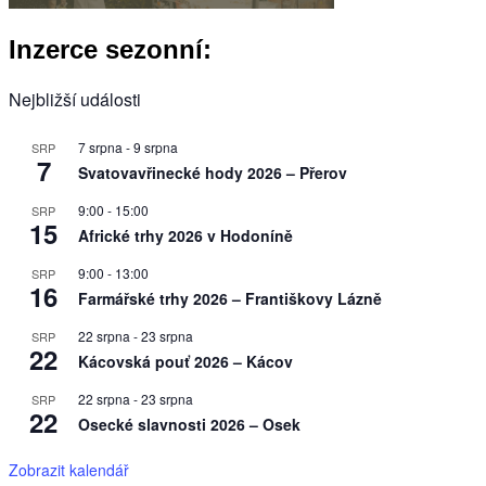
Inzerce sezonní:
Nejbližší události
7 srpna
-
9 srpna
SRP
7
Svatovavřinecké hody 2026 – Přerov
9:00
-
15:00
SRP
15
Africké trhy 2026 v Hodoníně
9:00
-
13:00
SRP
16
Farmářské trhy 2026 – Františkovy Lázně
22 srpna
-
23 srpna
SRP
22
Kácovská pouť 2026 – Kácov
22 srpna
-
23 srpna
SRP
22
Osecké slavnosti 2026 – Osek
Zobrazit kalendář