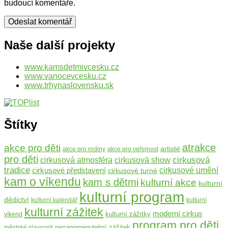
budoucí komentáře.
Naše další projekty
www.kamsdetmivcesku.cz
www.vanocevcesku.cz
www.trhynaslovensku.sk
Štítky
atrakce
akce pro děti
artisté
akce pro rodiny
akce pro veřejnost
pro děti
cirkusová
cirkusová atmosféra
cirkusová show
tradice
cirkusové představení
cirkusové umění
cirkusové turné
kam o víkendu
kam s dětmi
kulturní akce
kulturní
kulturní program
dědictví
kulturní kalendář
kulturní
kulturní zážitek
moderní cirkus
kulturní zážitky
víkend
program pro děti
nezapomenutelný zážitek
městské slavnosti