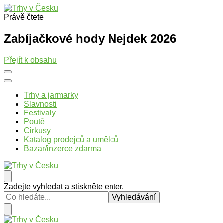
Právě čtete
Trhy v Česku
Trhy, jarmarky, slavnosti a poutě v České republice
Zabíjačkové hody Nejdek 2026
Přejít k obsahu
Trhy a jarmarky
Slavnosti
Festivaly
Poutě
Cirkusy
Katalog prodejců a umělců
Bazar/inzerce zdarma
Trhy v Česku
Trhy, jarmarky, slavnosti a poutě v České republice
Hledáte
Zadejte vyhledat a stiskněte enter.
něco
?