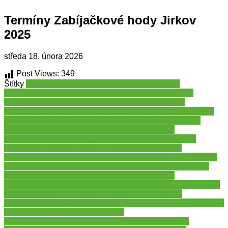
Termíny Zabíjačkové hody Jirkov
2025
středa 18. února 2026
Post Views:
349
Štítky
2026
bůček
buchty
česká gastronomie
česká
kuchyně
česká kultura
česká zabijačka
české festivaly
jídla
české hody
české jídlo pod širým nebem
české
koláče
české masné produkty
české masné speciality
české
masové pochoutky
české speciality
české speciality pro
děti
české udírny
cukrovinky
dětský koutek
dětský
program
domácí české dobroty
domácí klobásy
domácí
recepty
domácí uzeniny
farmářské produkty
festival
chutí
festival jídla
festival masa
festival masa a uzenin
festival
pro rodiny
festival tradic
festival venkovských tradic
festival
zimního jídla
gastronomická akce
gastronomický
festival
gastronomie ČR
grilování
gurmánské hody
gurmánské
hody pod širým nebem
gurmánský zážitek
hody na
venkově
hody pod širým nebem
hody pro milovníky masa
hody
pro rodiny
hody pro všechny
horká
čokoláda
jelita
Jirkov
jitrnice
klobásy
koláče
kulinářská