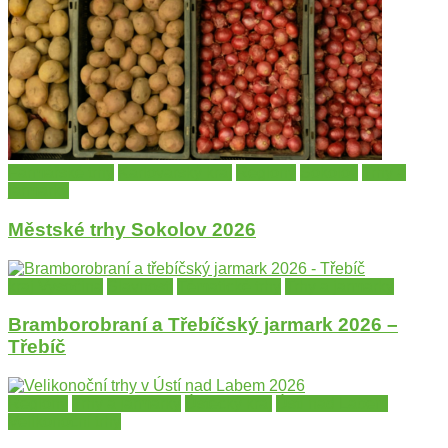
Farmářské trhy
Karlovarský kraj
Regiony
Sokolov
Trhy a
jarmarky
Městské trhy Sokolov 2026
kraj Vysočina
Slavnosti
Tématické trhy
Trhy a jarmarky
Bramborobraní a Třebíčský jarmark 2026 –
Třebíč
Regiony
Trhy a jarmarky
Ústecký kraj
Ústí nad Labem
Velikonoční trhy