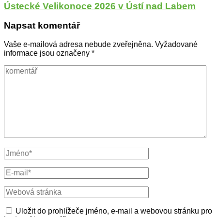
Ústecké Velikonoce 2026 v Ústí nad Labem
Napsat komentář
Vaše e-mailová adresa nebude zveřejněna.
Vyžadované
informace jsou označeny
*
komentář
Celé
jméno
E-
mail
Webová
stránka
Uložit do prohlížeče jméno, e-mail a webovou stránku pro