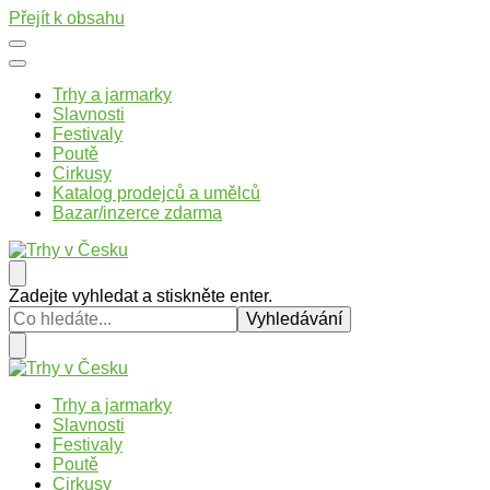
Přejít k obsahu
Trhy a jarmarky
Slavnosti
Festivaly
Poutě
Cirkusy
Katalog prodejců a umělců
Bazar/inzerce zdarma
Trhy v Česku
Trhy, jarmarky, slavnosti a poutě v České republice
Hledáte
Zadejte vyhledat a stiskněte enter.
něco
?
Trhy v Česku
Trhy, jarmarky, slavnosti a poutě v České republice
Trhy a jarmarky
Slavnosti
Festivaly
Poutě
Cirkusy