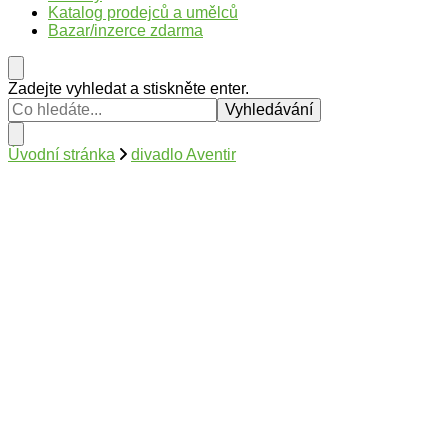
Katalog prodejců a umělců
Bazar/inzerce zdarma
Hledáte
Zadejte vyhledat a stiskněte enter.
něco
?
Úvodní stránka
divadlo Aventir