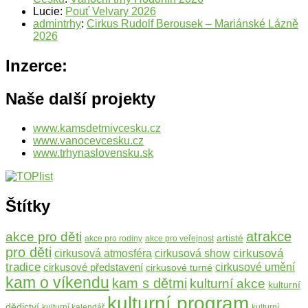
Lucie
:
Pouť Velvary 2026
admintrhy
:
Cirkus Rudolf Berousek – Mariánské Lázně
2026
Inzerce:
Naše další projekty
www.kamsdetmivcesku.cz
www.vanocevcesku.cz
www.trhynaslovensku.sk
Štítky
atrakce
akce pro děti
artisté
akce pro rodiny
akce pro veřejnost
pro děti
cirkusová
cirkusová atmosféra
cirkusová show
tradice
cirkusové představení
cirkusové umění
cirkusové turné
kam o víkendu
kam s dětmi
kulturní akce
kulturní
kulturní program
dědictví
kulturní kalendář
kulturní