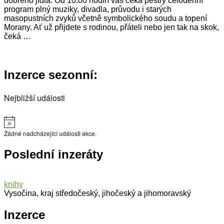
dobrého jídla. Od 10:00 hodin vás čeká pestrý celodenní
program plný muziky, divadla, průvodu i starých
masopustních zvyků včetně symbolického soudu a topení
Morany. Ať už přijdete s rodinou, přáteli nebo jen tak na skok,
čeká …
Inzerce sezonní:
Nejbližší události
Notice
Žádné nadcházející události akce.
Poslední inzeráty
knihy
Vysočina, kraj středočeský, jihočeský a jihomoravský
Inzerce