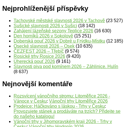
Nejprohlíženější příspěvky
Tachovské městské slavnosti 2026 v Tachově
(23 527)
Sušické slavnosti 2026 v Sušici
(18 142)
Zahájení lázeňské sezony Teplice 2026
(16 630)
Den horníků 2026 v Sokolově
(15 251)
Doberská pouť 2026 v Dobré u Frýdku-Místku
(12 185)
Osecké slavnosti 2026 – Osek
(10 635)
ČEZFEST 2026 – Třebíč
(9 574)
Rosické trhy Rosice 2026
(9 420)
Úherecká pouť 2026
(9 161)
Slavnosti piva pod komínem 2026 – Záhlinice. Hulín
(8 637)
Nejnovější komentáře
Rozsvícení vánočního stromu: Litoměřice 2026 -
Vánoce v Česku
:
Vánoční trhy Litoměřice 2026
Prodejce: Háčkováno s láskou - Trhy v Česku
:
Provozujete stánek a prodáváte na trzích? Přidejte se
do našeho katalogu!
Vánoční trhy v Jihomoravském kraji 2026 - Trhy v
Česku
:
Vánoční trhy Hodonín 2026