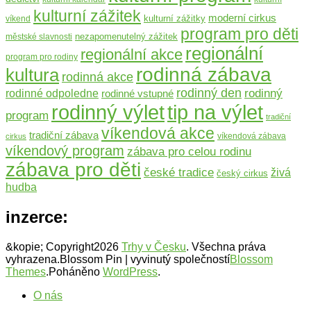
kulturní zážitek
moderní cirkus
kulturní zážitky
víkend
program pro děti
nezapomenutelný zážitek
městské slavnosti
regionální
regionální akce
program pro rodiny
rodinná zábava
kultura
rodinná akce
rodinný den
rodinný
rodinné odpoledne
rodinné vstupné
rodinný výlet
tip na výlet
program
tradiční
víkendová akce
tradiční zábava
víkendová zábava
cirkus
víkendový program
zábava pro celou rodinu
zábava pro děti
české tradice
živá
český cirkus
hudba
inzerce:
&kopie; Copyright2026
Trhy v Česku
. Všechna práva
vyhrazena.
Blossom Pin | vyvinutý společností
Blossom
Themes
.Poháněno
WordPress
.
O nás