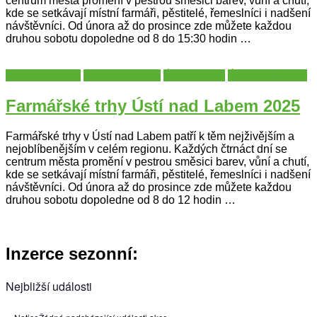
centrum města promění v pestrou směsici barev, vůní a chutí,
kde se setkávají místní farmáři, pěstitelé, řemeslníci i nadšení
návštěvníci. Od února až do prosince zde můžete každou
druhou sobotu dopoledne od 8 do 15:30 hodin …
Farmářské trhy
Trhy a jarmarky
Ústecký kraj
Ústí nad Labem
Farmářské trhy Ústí nad Labem 2025
Farmářské trhy v Ústí nad Labem patří k těm nejživějším a
nejoblíbenějším v celém regionu. Každých čtrnáct dní se
centrum města promění v pestrou směsici barev, vůní a chutí,
kde se setkávají místní farmáři, pěstitelé, řemeslníci i nadšení
návštěvníci. Od února až do prosince zde můžete každou
druhou sobotu dopoledne od 8 do 12 hodin …
Inzerce sezonní:
Nejbližší události