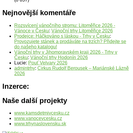
Nejnovější komentáře
Rozsvícení vánočního stromu: Litoměřice 2026 -
Vánoce v Česku
:
Vánoční trhy Litoměřice 2026
Prodejce: Háčkováno s láskou - Trhy v Česku
:
Provozujete stánek a prodáváte na trzích? Přidejte se
do našeho katalogu!
Vánoční trhy v Jihomoravském kraji 2026 - Trhy v
Česku
:
Vánoční trhy Hodonín 2026
Lucie
:
Pouť Velvary 2026
admintrhy
:
Cirkus Rudolf Berousek – Mariánské Lázně
2026
Inzerce:
Naše další projekty
www.kamsdetmivcesku.cz
www.vanocevcesku.cz
www.trhynaslovensku.sk