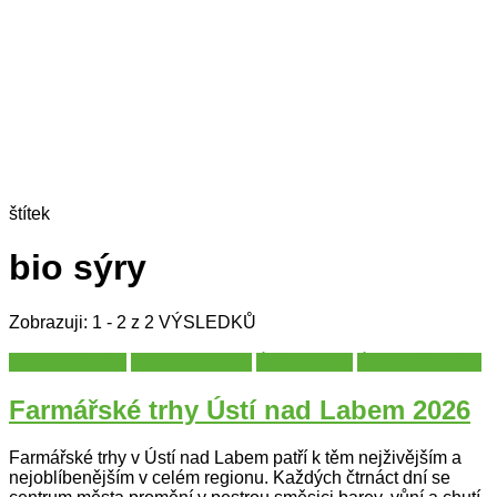
štítek
bio sýry
Zobrazuji: 1 - 2 z 2 VÝSLEDKŮ
Farmářské trhy
Trhy a jarmarky
Ústecký kraj
Ústí nad Labem
Farmářské trhy Ústí nad Labem 2026
Farmářské trhy v Ústí nad Labem patří k těm nejživějším a
nejoblíbenějším v celém regionu. Každých čtrnáct dní se