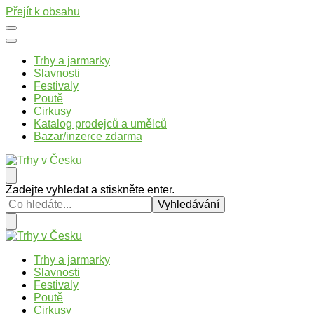
Přejít k obsahu
Trhy a jarmarky
Slavnosti
Festivaly
Poutě
Cirkusy
Katalog prodejců a umělců
Bazar/inzerce zdarma
Trhy v Česku
Trhy, jarmarky, slavnosti a poutě v České republice
Hledáte
Zadejte vyhledat a stiskněte enter.
něco
?
Trhy v Česku
Trhy, jarmarky, slavnosti a poutě v České republice
Trhy a jarmarky
Slavnosti
Festivaly
Poutě
Cirkusy