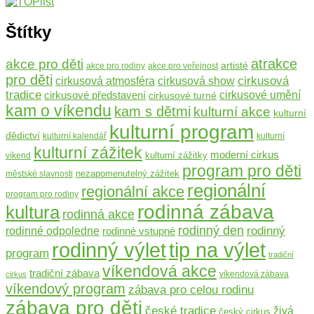
Štítky
atrakce
akce pro děti
artisté
akce pro rodiny
akce pro veřejnost
pro děti
cirkusová
cirkusová atmosféra
cirkusová show
tradice
cirkusové představení
cirkusové umění
cirkusové turné
kam o víkendu
kam s dětmi
kulturní akce
kulturní
kulturní program
dědictví
kulturní kalendář
kulturní
kulturní zážitek
moderní cirkus
kulturní zážitky
víkend
program pro děti
nezapomenutelný zážitek
městské slavnosti
regionální
regionální akce
program pro rodiny
rodinná zábava
kultura
rodinná akce
rodinný den
rodinný
rodinné odpoledne
rodinné vstupné
rodinný výlet
tip na výlet
program
tradiční
víkendová akce
tradiční zábava
víkendová zábava
cirkus
víkendový program
zábava pro celou rodinu
zábava pro děti
české tradice
živá
český cirkus