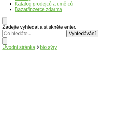
Katalog prodejců a umělců
Bazar/inzerce zdarma
Hledáte
Zadejte vyhledat a stiskněte enter.
něco
?
Úvodní stránka
bio sýry