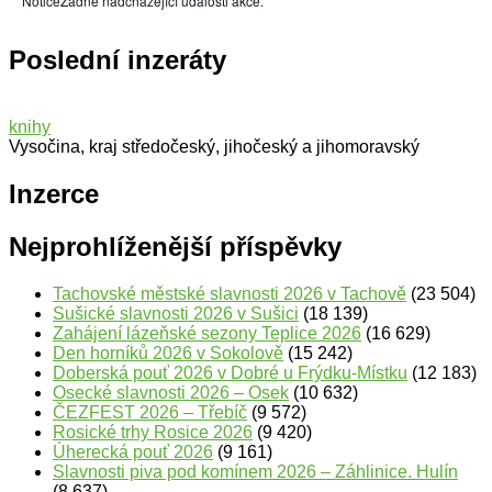
Notice
Žádné nadcházející události akce.
Poslední inzeráty
knihy
Vysočina, kraj středočeský, jihočeský a jihomoravský
Inzerce
Nejprohlíženější příspěvky
Tachovské městské slavnosti 2026 v Tachově
(23 504)
Sušické slavnosti 2026 v Sušici
(18 139)
Zahájení lázeňské sezony Teplice 2026
(16 629)
Den horníků 2026 v Sokolově
(15 242)
Doberská pouť 2026 v Dobré u Frýdku-Místku
(12 183)
Osecké slavnosti 2026 – Osek
(10 632)
ČEZFEST 2026 – Třebíč
(9 572)
Rosické trhy Rosice 2026
(9 420)
Úherecká pouť 2026
(9 161)
Slavnosti piva pod komínem 2026 – Záhlinice. Hulín
(8 637)