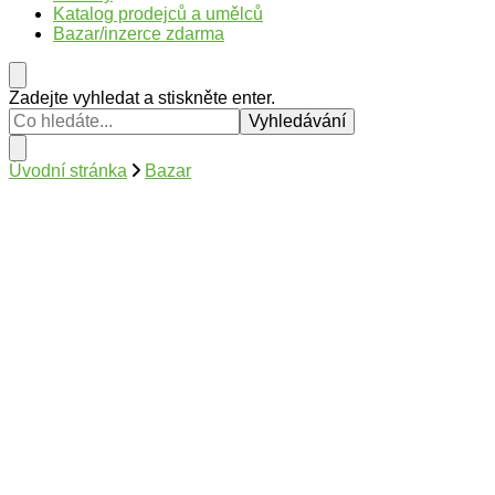
Katalog prodejců a umělců
Bazar/inzerce zdarma
Hledáte
Zadejte vyhledat a stiskněte enter.
něco
?
Úvodní stránka
Bazar