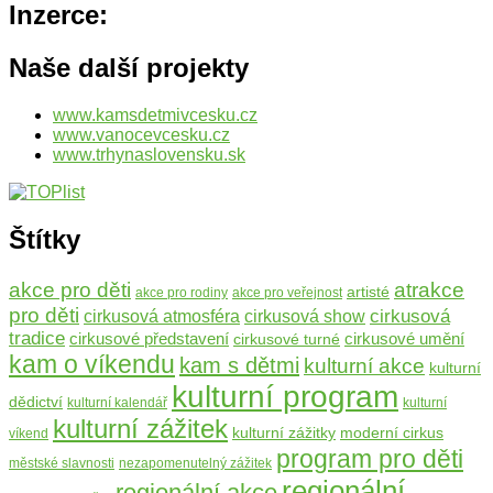
Inzerce:
Naše další projekty
www.kamsdetmivcesku.cz
www.vanocevcesku.cz
www.trhynaslovensku.sk
Štítky
atrakce
akce pro děti
artisté
akce pro rodiny
akce pro veřejnost
pro děti
cirkusová
cirkusová atmosféra
cirkusová show
tradice
cirkusové umění
cirkusové představení
cirkusové turné
kam o víkendu
kam s dětmi
kulturní akce
kulturní
kulturní program
dědictví
kulturní kalendář
kulturní
kulturní zážitek
moderní cirkus
kulturní zážitky
víkend
program pro děti
městské slavnosti
nezapomenutelný zážitek
regionální
regionální akce