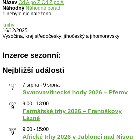
Název
Od A po Z
Od Z po A
Náhodný
Náhodné pořadí
1
nebylo nic nalezeno.
knihy
16/12/2025
Vysočina, kraj středočeský, jihočeský a jihomoravský
Inzerce sezonní:
Nejbližší události
SRP
7 srpna
-
9 srpna
7
Svatovavřinecké hody 2026 – Přerov
SRP
9:00
-
13:00
9
Farmářské trhy 2026 – Františkovy
Lázně
SRP
9:00
-
15:00
9
Africké trhy 2026 v Jablonci nad Nisou