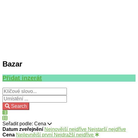
Bazar
Přidat inzerát
Search
Seřadit podle:
Cena
Datum zveřejnění
Nejnovější nejdříve
Nejstarší nejdříve
Cena
Nejlevnější první
Nejdražší nejdříve