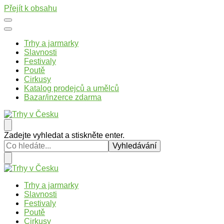
Přejít k obsahu
Trhy a jarmarky
Slavnosti
Festivaly
Poutě
Cirkusy
Katalog prodejců a umělců
Bazar/inzerce zdarma
Trhy v Česku
Trhy, jarmarky, slavnosti a poutě v České republice
Hledáte
Zadejte vyhledat a stiskněte enter.
něco
?
Trhy v Česku
Trhy, jarmarky, slavnosti a poutě v České republice
Trhy a jarmarky
Slavnosti
Festivaly
Poutě
Cirkusy