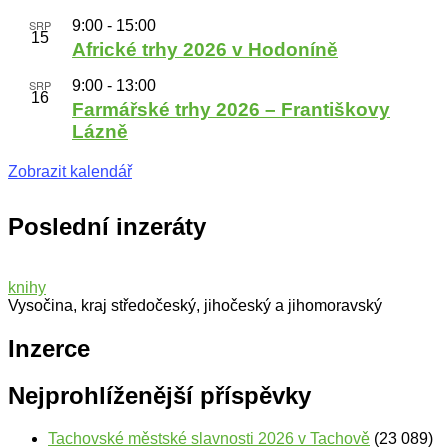
SRP
9:00
-
15:00
15
Africké trhy 2026 v Hodoníně
SRP
9:00
-
13:00
16
Farmářské trhy 2026 – Františkovy
Lázně
Zobrazit kalendář
Poslední inzeráty
knihy
Vysočina, kraj středočeský, jihočeský a jihomoravský
Inzerce
Nejprohlíženější příspěvky
Tachovské městské slavnosti 2026 v Tachově
(23 089)