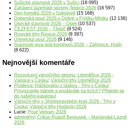
Sušické slavnosti 2026 v Sušici
(18 095)
Zahájení lázeňské sezony Teplice 2026
(16 597)
Den horníků 2026 v Sokolově
(15 168)
Doberská pouť 2026 v Dobré u Frýdku-Místku
(12 136)
Osecké slavnosti 2026 – Osek
(10 537)
ČEZFEST 2026 – Třebíč
(9 524)
Rosické trhy Rosice 2026
(9 397)
Úherecká pouť 2026
(9 146)
Slavnosti piva pod komínem 2026 – Záhlinice. Hulín
(8 622)
Nejnovější komentáře
Rozsvícení vánočního stromu: Litoměřice 2026 -
Vánoce v Česku
:
Vánoční trhy Litoměřice 2026
Prodejce: Háčkováno s láskou - Trhy v Česku
:
Provozujete stánek a prodáváte na trzích? Přidejte se
do našeho katalogu!
Vánoční trhy v Jihomoravském kraji 2026 - Trhy v
Česku
:
Vánoční trhy Hodonín 2026
Lucie
:
Pouť Velvary 2026
admintrhy
:
Cirkus Rudolf Berousek – Mariánské Lázně
2026