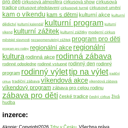
pro děti
cirkusová
cirkusová atmosféra
cirkusová show
tradice
cirkusové umění
cirkusové představení
cirkusové turné
kam o víkendu
kam s dětmi
kulturní akce
kulturní
kulturní program
dědictví
kulturní kalendář
kulturní
kulturní zážitek
moderní cirkus
kulturní zážitky
víkend
program pro děti
městské slavnosti
nezapomenutelný zážitek
regionální
regionální akce
program pro rodiny
rodinná zábava
kultura
rodinná akce
rodinný den
rodinný
rodinné odpoledne
rodinné vstupné
rodinný výlet
tip na výlet
program
tradiční
víkendová akce
tradiční zábava
víkendová zábava
cirkus
víkendový program
zábava pro celou rodinu
zábava pro děti
české tradice
živá
český cirkus
hudba
inzerce:
&kopie; Copyright2026
Trhy v Česku
. Všechna práva