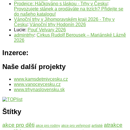
Prodejce: Háčkováno s láskou - Trhy v Česku
:
Provozujete stánek a prodáváte na trzích? Přidejte se
do našeho katalogu!
Vánoční trhy v Jihomoravském kraji 2026 - Trhy v
Česku
:
Vánoční trhy Hodonín 2026
Lucie
:
Pouť Velvary 2026
admintrhy
:
Cirkus Rudolf Berousek – Mariánské Lázně
2026
Inzerce:
Naše další projekty
www.kamsdetmivcesku.cz
www.vanocevcesku.cz
www.trhynaslovensku.sk
Štítky
atrakce
akce pro děti
artisté
akce pro rodiny
akce pro veřejnost