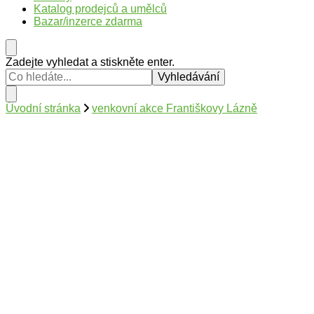
Katalog prodejců a umělců
Bazar/inzerce zdarma
Hledáte
Zadejte vyhledat a stiskněte enter.
něco
?
Úvodní stránka
venkovní akce Františkovy Lázně