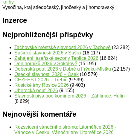
knihy
Vysočina, kraj středočeský, jihočeský a jihomoravský
Inzerce
Nejprohlíženější příspěvky
Tachovské městské slavnosti 2026 v Tachově
(23 282)
Sušické slavnosti 2026 v Sušici
(18 117)
Zahájení lázeňské sezony Teplice 2026
(16 624)
Den horníků 2026 v Sokolově
(15 195)
Doberská pouť 2026 v Dobré u Frýdku-Místku
(12 157)
Osecké slavnosti 2026 – Osek
(10 579)
ČEZFEST 2026 – Třebíč
(9 539)
Rosické trhy Rosice 2026
(9 403)
Úherecká pouť 2026
(9 155)
Slavnosti piva pod komínem 2026 – Záhlinice. Hulín
(8 629)
Nejnovější komentáře
Rozsvícení vánočního stromu: Litoměřice 2026 -
Vánoce v Česku
:
Vánoční trhy Litoměřice 2026