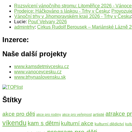
Rozsvícení vánočního stromu: Litoměřice 2026 - Vánoc
Prodejce: Háčkováno s láskou - Trhy v Česku
:
Provozuje
Vánoční trhy v Jihomoravském kraji 2026 - Trhy v Česku
Lucie
:
Pouť Velvary 2026
admintrhy
:
Cirkus Rudolf Berousek – Mariánské Lázně 
Inzerce:
Naše další projekty
www.kamsdetmivcesku.cz
www.vanocevcesku.cz
www.trhynaslovensku.sk
Štítky
atrakce pr
akce pro děti
artisté
akce pro rodiny
akce pro veřejnost
víkendu
kam s dětmi
kulturní akce
kulturní dědictví
kult