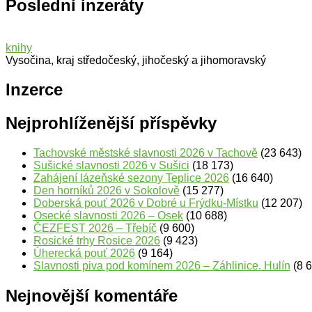
Poslední inzeráty
knihy
Vysočina, kraj středočeský, jihočeský a jihomoravský
Inzerce
Nejprohlíženější příspěvky
Tachovské městské slavnosti 2026 v Tachově
(23 643)
Sušické slavnosti 2026 v Sušici
(18 173)
Zahájení lázeňské sezony Teplice 2026
(16 640)
Den horníků 2026 v Sokolově
(15 277)
Doberská pouť 2026 v Dobré u Frýdku-Místku
(12 207)
Osecké slavnosti 2026 – Osek
(10 688)
ČEZFEST 2026 – Třebíč
(9 600)
Rosické trhy Rosice 2026
(9 423)
Úherecká pouť 2026
(9 164)
Slavnosti piva pod komínem 2026 – Záhlinice. Hulín
(8 
Nejnovější komentáře