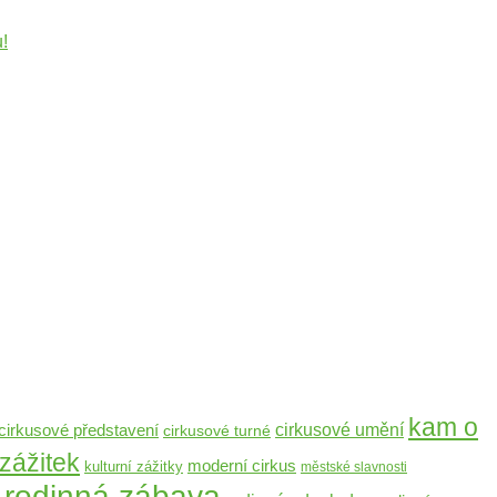
!
kam o
cirkusové představení
cirkusové umění
cirkusové turné
 zážitek
moderní cirkus
kulturní zážitky
městské slavnosti
rodinná zábava