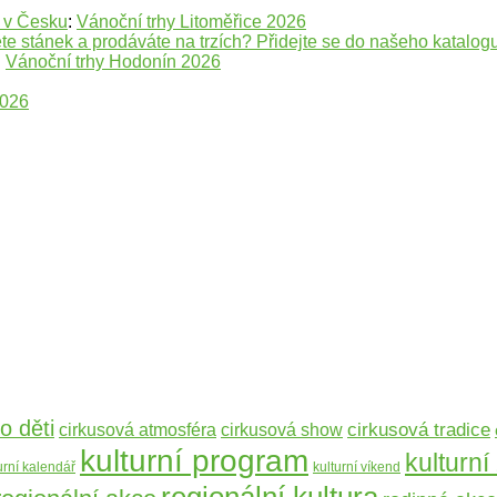
e v Česku
:
Vánoční trhy Litoměřice 2026
te stánek a prodáváte na trzích? Přidejte se do našeho katalogu
:
Vánoční trhy Hodonín 2026
2026
o děti
cirkusová tradice
cirkusová atmosféra
cirkusová show
kulturní program
kulturní
urní kalendář
kulturní víkend
regionální kultura