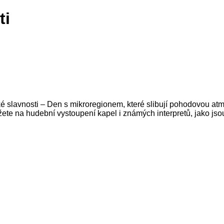
ti
ké slavnosti – Den s mikroregionem, které slibují pohodovou at
 můžete na hudební vystoupení kapel i známých interpretů, ja