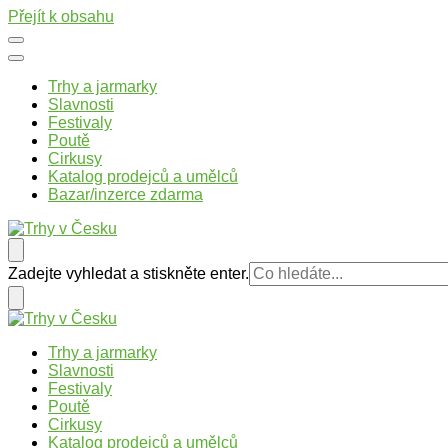
Přejít k obsahu
Trhy a jarmarky
Slavnosti
Festivaly
Poutě
Cirkusy
Katalog prodejců a umělců
Bazar/inzerce zdarma
Trhy v Česku
Trhy, jarmarky, slavnosti a poutě v České republice
Hledáte
Zadejte vyhledat a stiskněte enter.
něco
?
Trhy v Česku
Trhy, jarmarky, slavnosti a poutě v České republice
Trhy a jarmarky
Slavnosti
Festivaly
Poutě
Cirkusy
Katalog prodejců a umělců