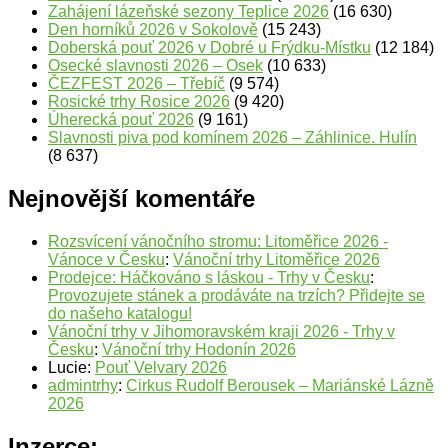
Zahájení lázeňské sezony Teplice 2026
(16 630)
Den horníků 2026 v Sokolově
(15 243)
Doberská pouť 2026 v Dobré u Frýdku-Místku
(12 184)
Osecké slavnosti 2026 – Osek
(10 633)
ČEZFEST 2026 – Třebíč
(9 574)
Rosické trhy Rosice 2026
(9 420)
Úherecká pouť 2026
(9 161)
Slavnosti piva pod komínem 2026 – Záhlinice. Hulín
(8 637)
Nejnovější komentáře
Rozsvícení vánočního stromu: Litoměřice 2026 -
Vánoce v Česku
:
Vánoční trhy Litoměřice 2026
Prodejce: Háčkováno s láskou - Trhy v Česku
:
Provozujete stánek a prodáváte na trzích? Přidejte se
do našeho katalogu!
Vánoční trhy v Jihomoravském kraji 2026 - Trhy v
Česku
:
Vánoční trhy Hodonín 2026
Lucie
:
Pouť Velvary 2026
admintrhy
:
Cirkus Rudolf Berousek – Mariánské Lázně
2026
Inzerce: