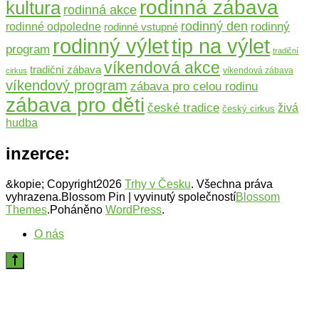
rodinná zábava
kultura
rodinná akce
rodinný den
rodinný
rodinné odpoledne
rodinné vstupné
rodinný výlet
tip na výlet
program
tradiční
víkendová akce
tradiční zábava
víkendová zábava
cirkus
víkendový program
zábava pro celou rodinu
zábava pro děti
české tradice
živá
český cirkus
hudba
inzerce:
&kopie; Copyright2026
Trhy v Česku
. Všechna práva
vyhrazena.
Blossom Pin | vyvinutý společností
Blossom
Themes
.Poháněno
WordPress
.
O nás