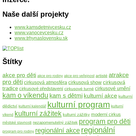
Naše další projekty
www.kamsdetmivcesku.cz
www.vanocevcesku.cz
www.trhynaslovensku.sk
Štítky
atrakce
akce pro děti
artisté
akce pro rodiny
akce pro veřejnost
pro děti
cirkusová
cirkusová atmosféra
cirkusová show
tradice
cirkusové představení
cirkusové umění
cirkusové turné
kam o víkendu
kam s dětmi
kulturní akce
kulturní
kulturní program
dědictví
kulturní kalendář
kulturní
kulturní zážitek
moderní cirkus
kulturní zážitky
víkend
program pro děti
nezapomenutelný zážitek
městské slavnosti
regionální
regionální akce
program pro rodiny