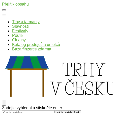
Přejít k obsahu
Trhy a jarmarky
Slavnosti
Festivaly
Poutě
Cirkusy
Katalog prodejců a umělců
Bazar/inzerce zdarma
Trhy v Česku
Trhy, jarmarky, slavnosti a poutě v České republice
Hledáte
Zadejte vyhledat a stiskněte enter.
něco