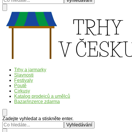
?
Trhy v Česku
Trhy, jarmarky, slavnosti a poutě v České republice
Trhy a jarmarky
Slavnosti
Festivaly
Poutě
Cirkusy
Katalog prodejců a umělců
Bazar/inzerce zdarma
Hledáte
Zadejte vyhledat a stiskněte enter.
něco
?