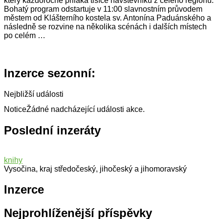
který každoročně přiláká tisíce návštěvníků z celého regionu.
Bohatý program odstartuje v 11:00 slavnostním průvodem
městem od Klášterního kostela sv. Antonína Paduánského a
následně se rozvine na několika scénách i dalších místech
po celém …
Inzerce sezonní:
Nejbližší události
Notice
Žádné nadcházející události akce.
Poslední inzeráty
knihy
Vysočina, kraj středočeský, jihočeský a jihomoravský
Inzerce
Nejprohlíženější příspěvky