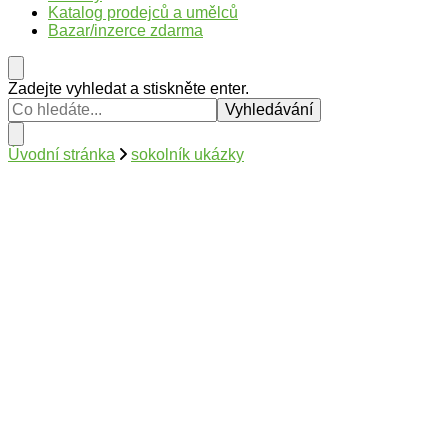
Katalog prodejců a umělců
Bazar/inzerce zdarma
Hledáte
Zadejte vyhledat a stiskněte enter.
něco
?
Úvodní stránka
sokolník ukázky