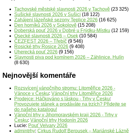
Tachovské městské slavnosti 2026 v Tachově
(23 325)
Sušické slavnosti 2026 v Sušici
(18 122)
Zahájení lázeňské sezony Teplice 2026
(16 625)
Den horníků 2026 v Sokolově
(15 208)
Doberská pouť 2026 v Dobré u Frýdku-Místku
(12 159)
Osecké slavnosti 2026 – Osek
(10 584)
ČEZFEST 2026 – Třebíč
(9 546)
Rosické trhy Rosice 2026
(9 408)
Úherecká pouť 2026
(9 156)
Slavnosti piva pod komínem 2026 – Záhlinice. Hulín
(8 630)
Nejnovější komentáře
Rozsvícení vánočního stromu: Litoměřice 2026 -
Vánoce v Česku
:
Vánoční trhy Litoměřice 2026
Prodejce: Háčkováno s láskou - Trhy v Česku
:
Provozujete stánek a prodáváte na trzích? Přidejte se
do našeho katalogu!
Vánoční trhy v Jihomoravském kraji 2026 - Trhy v
Česku
:
Vánoční trhy Hodonín 2026
Lucie
:
Pouť Velvary 2026
admintrhy
:
Cirkus Rudolf Berousek – Mariánské Lázně