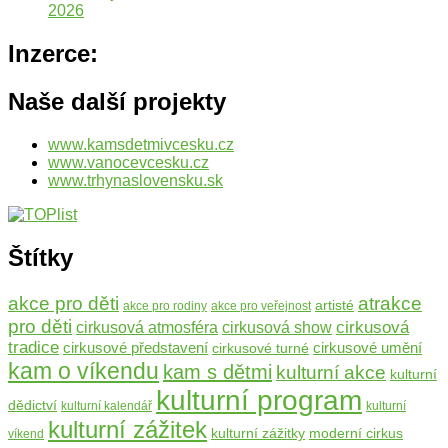
2026
Inzerce:
Naše další projekty
www.kamsdetmivcesku.cz
www.vanocevcesku.cz
www.trhynaslovensku.sk
Štítky
atrakce
akce pro děti
artisté
akce pro rodiny
akce pro veřejnost
pro děti
cirkusová
cirkusová atmosféra
cirkusová show
tradice
cirkusové umění
cirkusové představení
cirkusové turné
kam o víkendu
kam s dětmi
kulturní akce
kulturní
kulturní program
dědictví
kulturní kalendář
kulturní
kulturní zážitek
moderní cirkus
kulturní zážitky
víkend