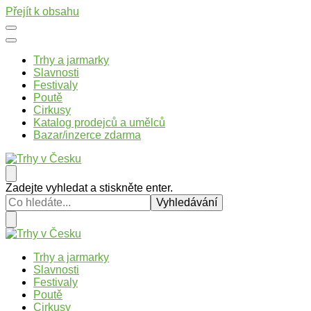
Přejít k obsahu
Trhy a jarmarky
Slavnosti
Festivaly
Poutě
Cirkusy
Katalog prodejců a umělců
Bazar/inzerce zdarma
Trhy v Česku
Trhy, jarmarky, slavnosti a poutě v České republice
Hledáte
Zadejte vyhledat a stiskněte enter.
něco
?
Trhy v Česku
Trhy, jarmarky, slavnosti a poutě v České republice
Trhy a jarmarky
Slavnosti
Festivaly
Poutě
Cirkusy