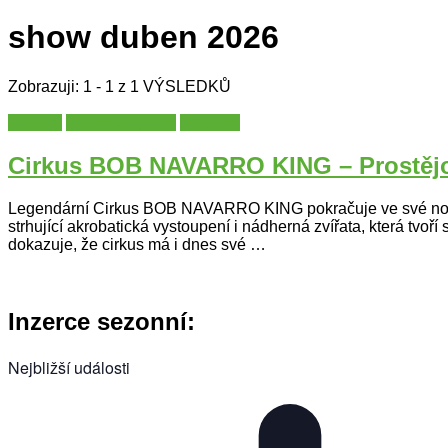
show duben 2026
Zobrazuji: 1 - 1 z 1 VÝSLEDKŮ
Cirkusy
Olomoucký kraj
Regiony
Cirkus BOB NAVARRO KING – Prostěj
Legendární Cirkus BOB NAVARRO KING pokračuje ve své nové s
strhující akrobatická vystoupení i nádherná zvířata, která tvo
dokazuje, že cirkus má i dnes své …
Inzerce sezonní:
Nejbližší události