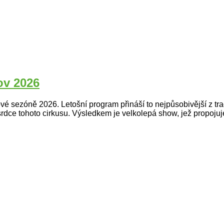
ov 2026
ezóně 2026. Letošní program přináší to nejpůsobivější z tra
ří srdce tohoto cirkusu. Výsledkem je velkolepá show, jež propoj