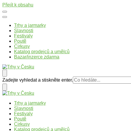
Přejít k obsahu
Trhy a jarmarky
Slavnosti
Festivaly
Poutě
Cirkusy
Katalog prodejců a umělců
Bazar/inzerce zdarma
Trhy v Česku
Trhy, jarmarky, slavnosti a poutě v České republice
Hledáte
Zadejte vyhledat a stiskněte enter.
něco
?
Trhy v Česku
Trhy, jarmarky, slavnosti a poutě v České republice
Trhy a jarmarky
Slavnosti
Festivaly
Poutě
Cirkusy
Katalog prodejců a umělců