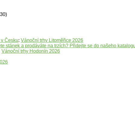
630)
e v Česku
:
Vánoční trhy Litoměřice 2026
te stánek a prodáváte na trzích? Přidejte se do našeho katalogu
:
Vánoční trhy Hodonín 2026
2026