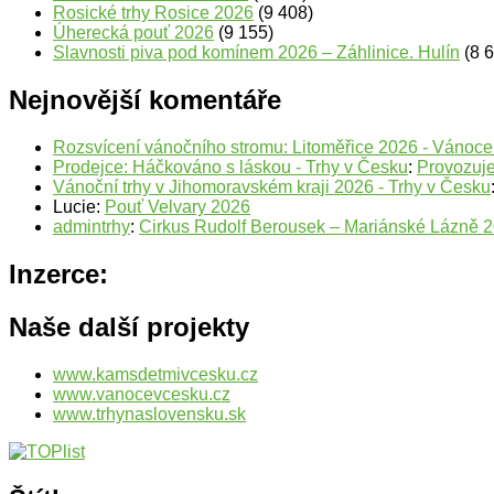
Rosické trhy Rosice 2026
(9 408)
Úherecká pouť 2026
(9 155)
Slavnosti piva pod komínem 2026 – Záhlinice. Hulín
(8 
Nejnovější komentáře
Rozsvícení vánočního stromu: Litoměřice 2026 - Vánoc
Prodejce: Háčkováno s láskou - Trhy v Česku
:
Provozuje
Vánoční trhy v Jihomoravském kraji 2026 - Trhy v Česku
Lucie
:
Pouť Velvary 2026
admintrhy
:
Cirkus Rudolf Berousek – Mariánské Lázně 
Inzerce:
Naše další projekty
www.kamsdetmivcesku.cz
www.vanocevcesku.cz
www.trhynaslovensku.sk