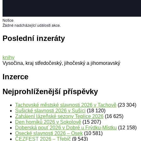
Notice
Žádné nadcházející události akce.
Poslední inzeráty
knihy
Vysočina, kraj středočeský, jihočeský a jihomoravský
Inzerce
Nejprohlíženější příspěvky
Tachovské městské slavnosti 2026 v Tachově
(23 304)
Sušické slavnosti 2026 v Sušici
(18 120)
Zahájení lázeňské sezony Teplice 2026
(16 625)
Den horníků 2026 v Sokolově
(15 207)
Doberská pouť 2026 v Dobré u Frýdku-Místku
(12 158)
Osecké slavnosti 2026 – Osek
(10 581)
ČEZFEST 2026 – Třebíč
(9 543)