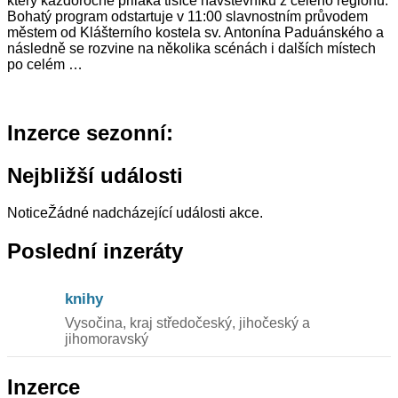
který každoročně přiláká tisíce návštěvníků z celého regionu.
Bohatý program odstartuje v 11:00 slavnostním průvodem
městem od Klášterního kostela sv. Antonína Paduánského a
následně se rozvine na několika scénách i dalších místech
po celém …
Inzerce sezonní:
Nejbližší události
Notice
Žádné nadcházející události akce.
Poslední inzeráty
knihy
Vysočina, kraj středočeský, jihočeský a
jihomoravský
Inzerce