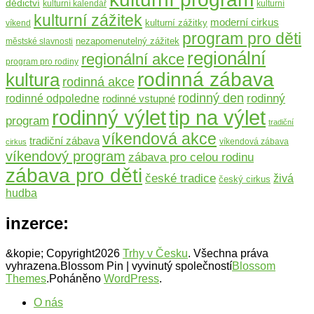
dědictví
kulturní kalendář
kulturní
kulturní zážitek
moderní cirkus
kulturní zážitky
víkend
program pro děti
nezapomenutelný zážitek
městské slavnosti
regionální
regionální akce
program pro rodiny
rodinná zábava
kultura
rodinná akce
rodinný den
rodinný
rodinné odpoledne
rodinné vstupné
rodinný výlet
tip na výlet
program
tradiční
víkendová akce
tradiční zábava
víkendová zábava
cirkus
víkendový program
zábava pro celou rodinu
zábava pro děti
české tradice
živá
český cirkus
hudba
inzerce:
&kopie; Copyright2026
Trhy v Česku
. Všechna práva
vyhrazena.
Blossom Pin | vyvinutý společností
Blossom
Themes
.Poháněno
WordPress
.
O nás