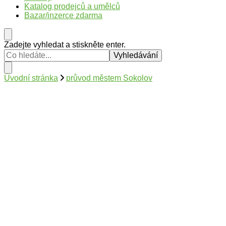
Katalog prodejců a umělců
Bazar/inzerce zdarma
Hledáte
Zadejte vyhledat a stiskněte enter.
něco
?
Úvodní stránka
průvod městem Sokolov