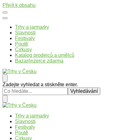
Přejít k obsahu
Trhy a jarmarky
Slavnosti
Festivaly
Poutě
Cirkusy
Katalog prodejců a umělců
Bazar/inzerce zdarma
Trhy v Česku
Trhy, jarmarky, slavnosti a poutě v České republice
Hledáte
Zadejte vyhledat a stiskněte enter.
něco
?
Trhy v Česku
Trhy, jarmarky, slavnosti a poutě v České republice
Trhy a jarmarky
Slavnosti
Festivaly
Poutě
Cirkusy