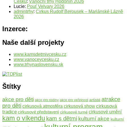
Česku
:
Vánoční trhy Hodonín 2026
Lucie
:
Pouť Velvary 2026
admintrhy
:
Cirkus Rudolf Berousek – Mariánské Lázně
2026
Inzerce:
Naše další projekty
www.kamsdetmivcesku.cz
www.vanocevcesku.cz
www.trhynaslovensku.sk
Štítky
atrakce
akce pro děti
artisté
akce pro rodiny
akce pro veřejnost
pro děti
cirkusová
cirkusová atmosféra
cirkusová show
tradice
cirkusové představení
cirkusové umění
cirkusové turné
kam o víkendu
kam s dětmi
kulturní akce
kulturní
kulturní program