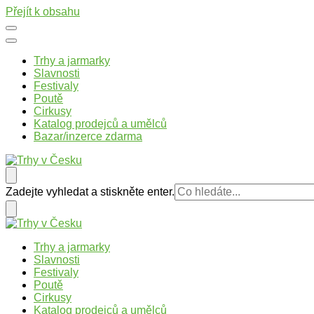
Přejít k obsahu
Trhy a jarmarky
Slavnosti
Festivaly
Poutě
Cirkusy
Katalog prodejců a umělců
Bazar/inzerce zdarma
Trhy v Česku
Trhy, jarmarky, slavnosti a poutě v České republice
Hledáte
Zadejte vyhledat a stiskněte enter.
něco
?
Trhy v Česku
Trhy, jarmarky, slavnosti a poutě v České republice
Trhy a jarmarky
Slavnosti
Festivaly
Poutě
Cirkusy
Katalog prodejců a umělců