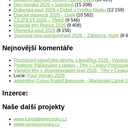
Den horníků 2026 v Sokolově
(15 208)
Doberská pouť 2026 v Dobré u Frýdku-Místku
(12 159)
Osecké slavnosti 2026 – Osek
(10 582)
ČEZFEST 2026 – Třebíč
(9 546)
Rosické trhy Rosice 2026
(9 408)
Úherecká pouť 2026
(9 156)
Slavnosti piva pod komínem 2026 – Záhlinice. Hulín
(8 
Nejnovější komentáře
Rozsvícení vánočního stromu: Litoměřice 2026 - Vánoc
Prodejce: Háčkováno s láskou - Trhy v Česku
:
Provozuje
Vánoční trhy v Jihomoravském kraji 2026 - Trhy v Česku
Lucie
:
Pouť Velvary 2026
admintrhy
:
Cirkus Rudolf Berousek – Mariánské Lázně 
Inzerce:
Naše další projekty
www.kamsdetmivcesku.cz
www.vanocevcesku.cz