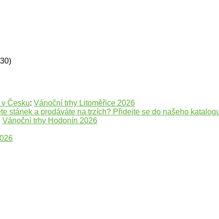
630)
e v Česku
:
Vánoční trhy Litoměřice 2026
te stánek a prodáváte na trzích? Přidejte se do našeho katalogu
:
Vánoční trhy Hodonín 2026
2026