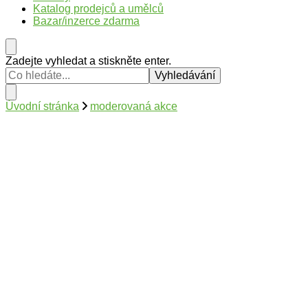
Katalog prodejců a umělců
Bazar/inzerce zdarma
Hledáte
Zadejte vyhledat a stiskněte enter.
něco
?
Úvodní stránka
moderovaná akce