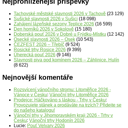
Nejprohlíženější příspěvky
Tachovské městské slavnosti 2026 v Tachově
(23 129)
Sušické slavnosti 2026 v Sušici
(18 098)
Zahájení lázeňské sezony Teplice 2026
(16 599)
Den horníků 2026 v Sokolově
(15 180)
Doberská pouť 2026 v Dobré u Frýdku-Místku
(12 142)
Osecké slavnosti 2026 – Osek
(10 543)
ČEZFEST 2026 – Třebíč
(9 524)
Rosické trhy Rosice 2026
(9 399)
Úherecká pouť 2026
(9 146)
Slavnosti piva pod komínem 2026 – Záhlinice. Hulín
(8 622)
Nejnovější komentáře
Rozsvícení vánočního stromu: Litoměřice 2026 -
Vánoce v Česku
:
Vánoční trhy Litoměřice 2026
Prodejce: Háčkováno s láskou - Trhy v Česku
:
Provozujete stánek a prodáváte na trzích? Přidejte se
do našeho katalogu!
Vánoční trhy v Jihomoravském kraji 2026 - Trhy v
Česku
:
Vánoční trhy Hodonín 2026
Lucie
:
Pouť Velvary 2026