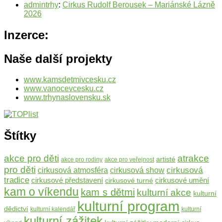
admintrhy
:
Cirkus Rudolf Berousek – Mariánské Lázně
2026
Inzerce:
Naše další projekty
www.kamsdetmivcesku.cz
www.vanocevcesku.cz
www.trhynaslovensku.sk
Štítky
atrakce
akce pro děti
artisté
akce pro rodiny
akce pro veřejnost
pro děti
cirkusová
cirkusová atmosféra
cirkusová show
tradice
cirkusové umění
cirkusové představení
cirkusové turné
kam o víkendu
kam s dětmi
kulturní akce
kulturní
kulturní program
dědictví
kulturní kalendář
kulturní
kulturní zážitek