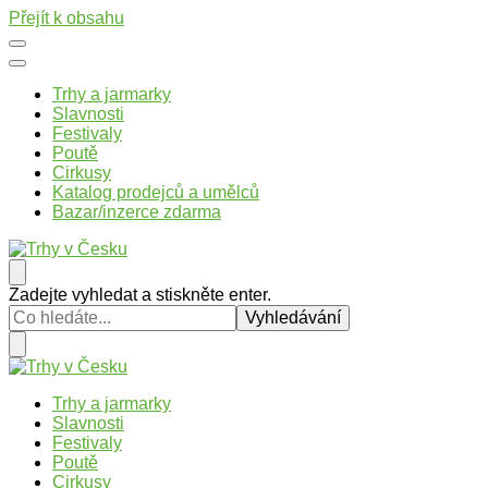
Přejít k obsahu
Trhy a jarmarky
Slavnosti
Festivaly
Poutě
Cirkusy
Katalog prodejců a umělců
Bazar/inzerce zdarma
Trhy v Česku
Trhy, jarmarky, slavnosti a poutě v České republice
Hledáte
Zadejte vyhledat a stiskněte enter.
něco
?
Trhy v Česku
Trhy, jarmarky, slavnosti a poutě v České republice
Trhy a jarmarky
Slavnosti
Festivaly
Poutě
Cirkusy