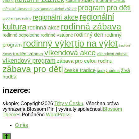
moderní cirkus
kulturní zážitky
víkend
program pro děti
městské slavnosti
nezapomenutelný zážitek
regionální
regionální akce
program pro rodiny
rodinná zábava
kultura
rodinná akce
rodinný den
rodinný
rodinné odpoledne
rodinné vstupné
rodinný výlet
tip na výlet
program
tradiční
víkendová akce
tradiční zábava
víkendová zábava
cirkus
víkendový program
zábava pro celou rodinu
zábava pro děti
české tradice
živá
český cirkus
hudba
inzerce:
&kopie; Copyright2026
Trhy v Česku
. Všechna práva
vyhrazena.
Blossom Pin | vyvinutý společností
Blossom
Themes
.Poháněno
WordPress
.
O nás