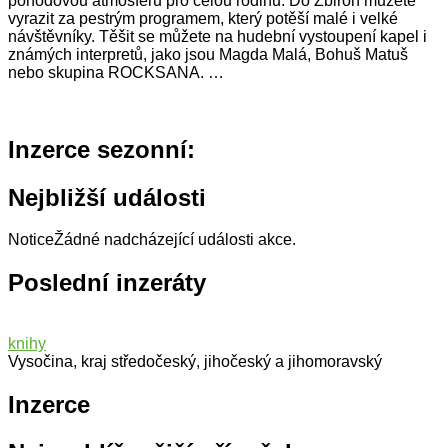
pohodovou atmosféru pro celou rodinu. Do Zbiroh můžete
vyrazit za pestrým programem, který potěší malé i velké
návštěvníky. Těšit se můžete na hudební vystoupení kapel i
známých interpretů, jako jsou Magda Malá, Bohuš Matuš
nebo skupina ROCKSANA. …
Inzerce sezonní:
Nejbližší události
Notice
Žádné nadcházející události akce.
Poslední inzeráty
knihy
Vysočina, kraj středočeský, jihočeský a jihomoravský
Inzerce