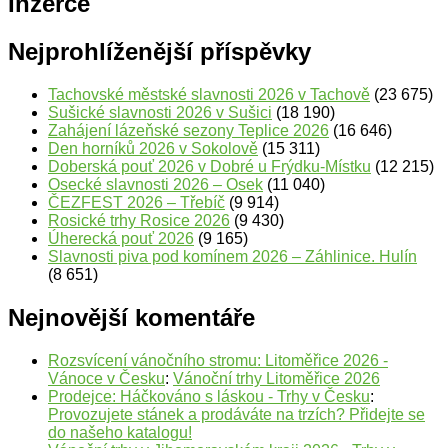
Inzerce
Nejprohlíženější příspěvky
Tachovské městské slavnosti 2026 v Tachově
(23 675)
Sušické slavnosti 2026 v Sušici
(18 190)
Zahájení lázeňské sezony Teplice 2026
(16 646)
Den horníků 2026 v Sokolově
(15 311)
Doberská pouť 2026 v Dobré u Frýdku-Místku
(12 215)
Osecké slavnosti 2026 – Osek
(11 040)
ČEZFEST 2026 – Třebíč
(9 914)
Rosické trhy Rosice 2026
(9 430)
Úherecká pouť 2026
(9 165)
Slavnosti piva pod komínem 2026 – Záhlinice. Hulín
(8 651)
Nejnovější komentáře
Rozsvícení vánočního stromu: Litoměřice 2026 -
Vánoce v Česku
:
Vánoční trhy Litoměřice 2026
Prodejce: Háčkováno s láskou - Trhy v Česku
:
Provozujete stánek a prodáváte na trzích? Přidejte se
do našeho katalogu!