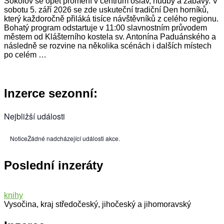
Sokolov se opět promění v centrum oslav, hudby a zábavy. V
sobotu 5. září 2026 se zde uskuteční tradiční Den horníků,
který každoročně přiláká tisíce návštěvníků z celého regionu.
Bohatý program odstartuje v 11:00 slavnostním průvodem
městem od Klášterního kostela sv. Antonína Paduánského a
následně se rozvine na několika scénách i dalších místech
po celém …
Inzerce sezonní:
Nejbližší události
Notice
Žádné nadcházející události akce.
Poslední inzeráty
knihy
Vysočina, kraj středočeský, jihočeský a jihomoravský