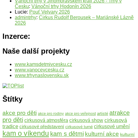
Vánoční trhy v Jihomoravském kraji 2026 - Trhy v
Česku
:
Vánoční trhy Hodonín 2026
Lucie
:
Pouť Velvary 2026
admintrhy
:
Cirkus Rudolf Berousek – Mariánské Lázně
2026
Inzerce:
Naše další projekty
www.kamsdetmivcesku.cz
www.vanocevcesku.cz
www.trhynaslovensku.sk
Štítky
atrakce
akce pro děti
artisté
akce pro rodiny
akce pro veřejnost
pro děti
cirkusová
cirkusová atmosféra
cirkusová show
tradice
cirkusové umění
cirkusové představení
cirkusové turné
kam o víkendu
kam s dětmi
kulturní akce
kulturní