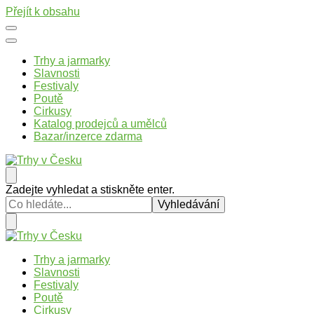
Přejít k obsahu
Trhy a jarmarky
Slavnosti
Festivaly
Poutě
Cirkusy
Katalog prodejců a umělců
Bazar/inzerce zdarma
Trhy v Česku
Trhy, jarmarky, slavnosti a poutě v České republice
Hledáte
Zadejte vyhledat a stiskněte enter.
něco
?
Trhy v Česku
Trhy, jarmarky, slavnosti a poutě v České republice
Trhy a jarmarky
Slavnosti
Festivaly
Poutě
Cirkusy