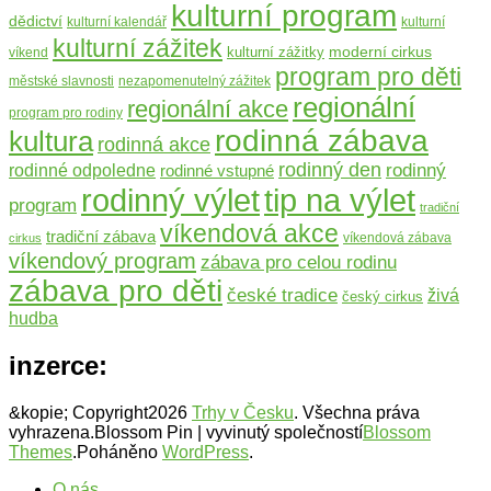
kulturní program
dědictví
kulturní kalendář
kulturní
kulturní zážitek
moderní cirkus
kulturní zážitky
víkend
program pro děti
městské slavnosti
nezapomenutelný zážitek
regionální
regionální akce
program pro rodiny
rodinná zábava
kultura
rodinná akce
rodinný den
rodinný
rodinné odpoledne
rodinné vstupné
rodinný výlet
tip na výlet
program
tradiční
víkendová akce
tradiční zábava
víkendová zábava
cirkus
víkendový program
zábava pro celou rodinu
zábava pro děti
české tradice
živá
český cirkus
hudba
inzerce:
&kopie; Copyright2026
Trhy v Česku
. Všechna práva
vyhrazena.
Blossom Pin | vyvinutý společností
Blossom
Themes
.Poháněno
WordPress
.
O nás