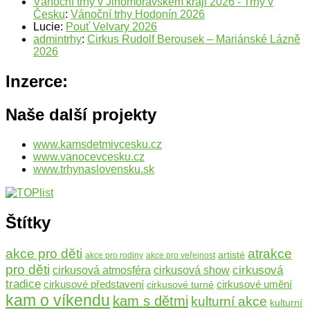
Vánoční trhy v Jihomoravském kraji 2026 - Trhy v
Česku
:
Vánoční trhy Hodonín 2026
Lucie
:
Pouť Velvary 2026
admintrhy
:
Cirkus Rudolf Berousek – Mariánské Lázně
2026
Inzerce:
Naše další projekty
www.kamsdetmivcesku.cz
www.vanocevcesku.cz
www.trhynaslovensku.sk
Štítky
atrakce
akce pro děti
artisté
akce pro rodiny
akce pro veřejnost
pro děti
cirkusová
cirkusová atmosféra
cirkusová show
tradice
cirkusové umění
cirkusové představení
cirkusové turné
kam o víkendu
kam s dětmi
kulturní akce
kulturní