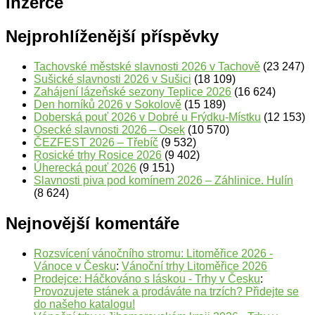
Inzerce
Nejprohlíženější příspěvky
Tachovské městské slavnosti 2026 v Tachově
(23 247)
Sušické slavnosti 2026 v Sušici
(18 109)
Zahájení lázeňské sezony Teplice 2026
(16 624)
Den horníků 2026 v Sokolově
(15 189)
Doberská pouť 2026 v Dobré u Frýdku-Místku
(12 153)
Osecké slavnosti 2026 – Osek
(10 570)
ČEZFEST 2026 – Třebíč
(9 532)
Rosické trhy Rosice 2026
(9 402)
Úherecká pouť 2026
(9 151)
Slavnosti piva pod komínem 2026 – Záhlinice. Hulín
(8 624)
Nejnovější komentáře
Rozsvícení vánočního stromu: Litoměřice 2026 -
Vánoce v Česku
:
Vánoční trhy Litoměřice 2026
Prodejce: Háčkováno s láskou - Trhy v Česku
:
Provozujete stánek a prodáváte na trzích? Přidejte se
do našeho katalogu!