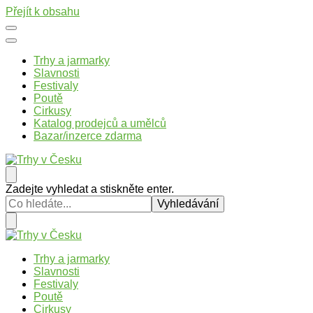
Přejít k obsahu
Trhy a jarmarky
Slavnosti
Festivaly
Poutě
Cirkusy
Katalog prodejců a umělců
Bazar/inzerce zdarma
Trhy v Česku
Trhy, jarmarky, slavnosti a poutě v České republice
Hledáte
Zadejte vyhledat a stiskněte enter.
něco
?
Trhy v Česku
Trhy, jarmarky, slavnosti a poutě v České republice
Trhy a jarmarky
Slavnosti
Festivaly
Poutě
Cirkusy