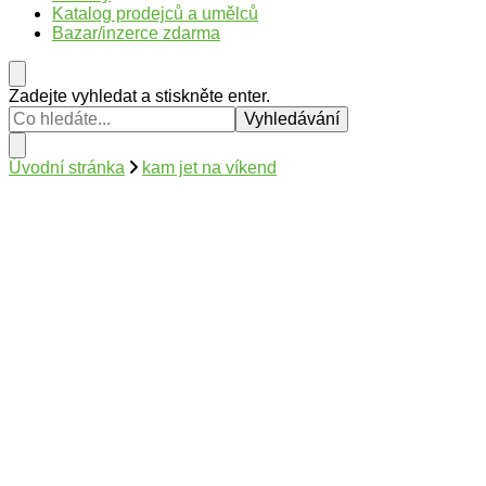
Katalog prodejců a umělců
Bazar/inzerce zdarma
Hledáte
Zadejte vyhledat a stiskněte enter.
něco
?
Úvodní stránka
kam jet na víkend