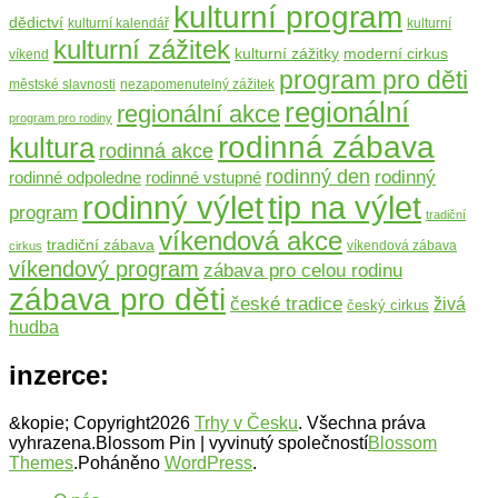
kulturní program
dědictví
kulturní kalendář
kulturní
kulturní zážitek
moderní cirkus
kulturní zážitky
víkend
program pro děti
městské slavnosti
nezapomenutelný zážitek
regionální
regionální akce
program pro rodiny
rodinná zábava
kultura
rodinná akce
rodinný den
rodinný
rodinné odpoledne
rodinné vstupné
rodinný výlet
tip na výlet
program
tradiční
víkendová akce
tradiční zábava
víkendová zábava
cirkus
víkendový program
zábava pro celou rodinu
zábava pro děti
české tradice
živá
český cirkus
hudba
inzerce:
&kopie; Copyright2026
Trhy v Česku
. Všechna práva
vyhrazena.
Blossom Pin | vyvinutý společností
Blossom
Themes
.Poháněno
WordPress
.