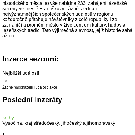
historického města, to vše nabídne 233. zahájení lázeňské
sezony ve městě Františkovy Lázně. Jedna z
nejvýznamnějších společenských událostí v regionu
každoročně přitahuje návštěvníky z celé republiky i ze
zahraničí a promění město v živé centrum kultury, hudby a
lázeňských tradic. Tato výjimečná slavnost, jejíž historie sahá
až do …
Inzerce sezonní:
Nejbližší události
Notice
Žádné nadcházející události akce.
Poslední inzeráty
knihy
Vysočina, kraj středočeský, jihočeský a jihomoravský