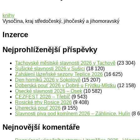
knihy
Vysočina, kraj středočeský, jihočeský a jihomoravský
Inzerce
Nejprohlíženější příspěvky
Tachovské městské slavnosti 2026 v Tachově
(23 304)
Sušické slavnosti 2026 v Sušici
(18 120)
Zahájení lázeňské sezony Teplice 2026
(16 625)
Den horníků 2026 v Sokolově
(15 207)
Doberská pouť 2026 v Dobré u Frýdku-Místku
(12 158)
Osecké slavnosti 2026 – Osek
(10 582)
ČEZFEST 2026 – Třebíč
(9 543)
Rosické trhy Rosice 2026
(9 408)
Úherecká pouť 2026
(9 155)
Slavnosti piva pod komínem 2026 – Záhlinice. Hulín
(8 
Nejnovější komentáře