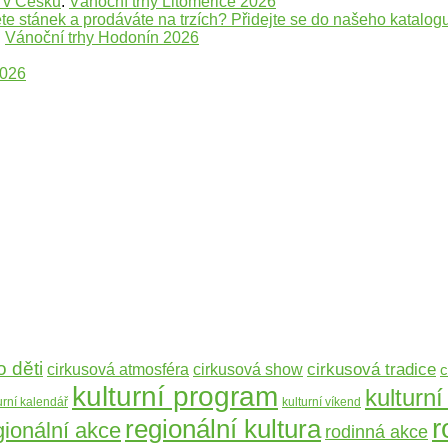
e v Česku
:
Vánoční trhy Litoměřice 2026
te stánek a prodáváte na trzích? Přidejte se do našeho katalogu
:
Vánoční trhy Hodonín 2026
2026
o děti
cirkusová tradice
cirkusová atmosféra
cirkusová show
c
kulturní program
kulturní
urní kalendář
kulturní víkend
r
regionální kultura
gionální akce
rodinná akce