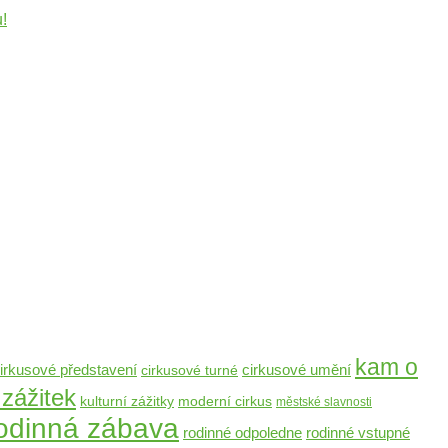
!
kam o
cirkusové umění
irkusové představení
cirkusové turné
 zážitek
moderní cirkus
kulturní zážitky
městské slavnosti
odinná zábava
rodinné odpoledne
rodinné vstupné