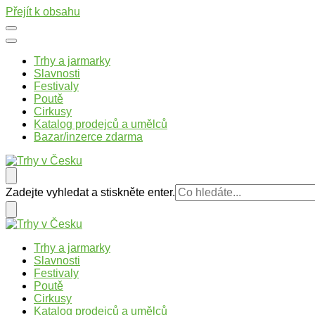
Přejít k obsahu
Trhy a jarmarky
Slavnosti
Festivaly
Poutě
Cirkusy
Katalog prodejců a umělců
Bazar/inzerce zdarma
Trhy v Česku
Trhy, jarmarky, slavnosti a poutě v České republice
Hledáte
Zadejte vyhledat a stiskněte enter.
něco
?
Trhy v Česku
Trhy, jarmarky, slavnosti a poutě v České republice
Trhy a jarmarky
Slavnosti
Festivaly
Poutě
Cirkusy
Katalog prodejců a umělců