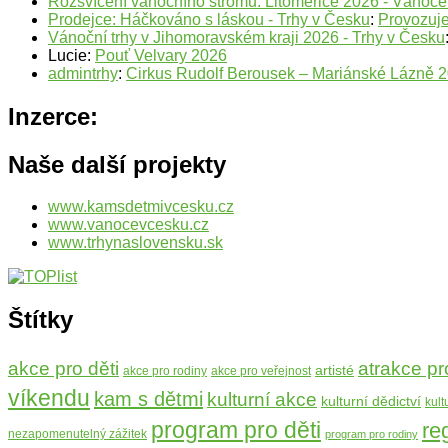
Rozsvícení vánočního stromu: Litoměřice 2026 - Vánoc
Prodejce: Háčkováno s láskou - Trhy v Česku
:
Provozuje
Vánoční trhy v Jihomoravském kraji 2026 - Trhy v Česku
Lucie
:
Pouť Velvary 2026
admintrhy
:
Cirkus Rudolf Berousek – Mariánské Lázně 
Inzerce:
Naše další projekty
www.kamsdetmivcesku.cz
www.vanocevcesku.cz
www.trhynaslovensku.sk
Štítky
atrakce pr
akce pro děti
artisté
akce pro rodiny
akce pro veřejnost
víkendu
kam s dětmi
kulturní akce
kulturní dědictví
kult
program pro děti
re
nezapomenutelný zážitek
program pro rodiny