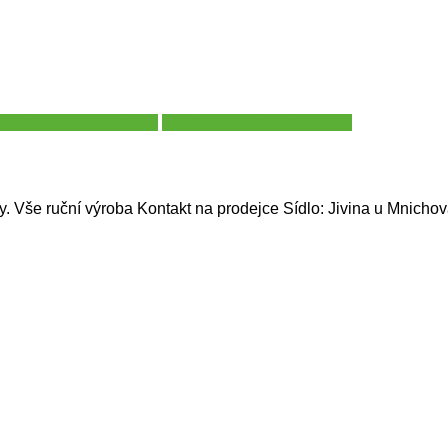
- okres Mladá Boleslav
Prodejci - Středočeský kraj
. Vše ruční výroba Kontakt na prodejce Sídlo: Jivina u Mnichov