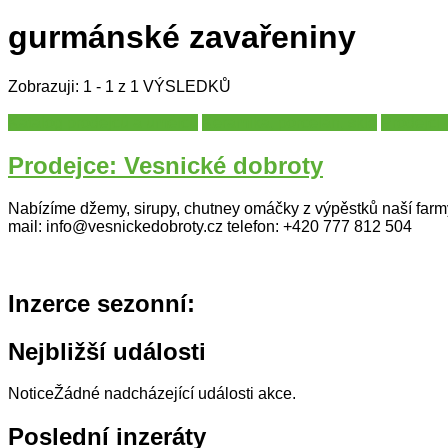
gurmánské zavařeniny
Zobrazuji: 1 - 1 z 1 VÝSLEDKŮ
Katalog prodejců a umělců
Keramika, porcelán, sklo
Prodejci 
Prodejce: Vesnické dobroty
Nabízíme džemy, sirupy, chutney omáčky z výpěstků naší farmy
mail: info@vesnickedobroty.cz telefon: +420 777 812 504
Inzerce sezonní:
Nejbližší události
Notice
Žádné nadcházející události akce.
Poslední inzeráty