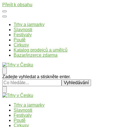
Přejít k obsahu
Trhy a jarmarky
Slavnosti
Festivaly
Poutě
Cirkusy
Katalog prodejců a umělců
Bazar/inzerce zdarma
Trhy v Česku
Trhy, jarmarky, slavnosti a poutě v České republice
Hledáte
Zadejte vyhledat a stiskněte enter.
něco
?
Trhy v Česku
Trhy, jarmarky, slavnosti a poutě v České republice
Trhy a jarmarky
Slavnosti
Festivaly
Poutě
Cirkusy