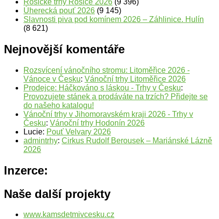
Rosické trhy Rosice 2026
(9 396)
Úherecká pouť 2026
(9 145)
Slavnosti piva pod komínem 2026 – Záhlinice. Hulín
(8 621)
Nejnovější komentáře
Rozsvícení vánočního stromu: Litoměřice 2026 -
Vánoce v Česku
:
Vánoční trhy Litoměřice 2026
Prodejce: Háčkováno s láskou - Trhy v Česku
:
Provozujete stánek a prodáváte na trzích? Přidejte se
do našeho katalogu!
Vánoční trhy v Jihomoravském kraji 2026 - Trhy v
Česku
:
Vánoční trhy Hodonín 2026
Lucie
:
Pouť Velvary 2026
admintrhy
:
Cirkus Rudolf Berousek – Mariánské Lázně
2026
Inzerce:
Naše další projekty
www.kamsdetmivcesku.cz