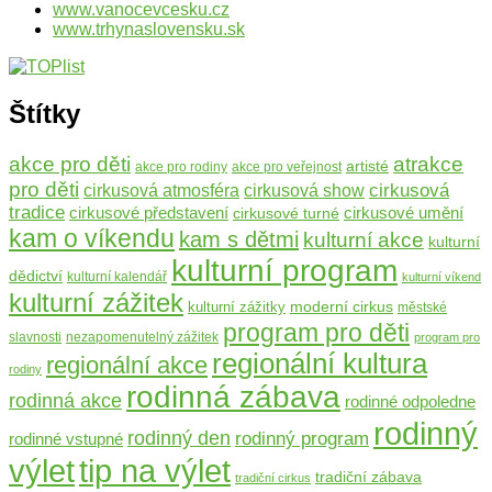
www.vanocevcesku.cz
www.trhynaslovensku.sk
Štítky
atrakce
akce pro děti
artisté
akce pro rodiny
akce pro veřejnost
pro děti
cirkusová
cirkusová atmosféra
cirkusová show
tradice
cirkusové umění
cirkusové představení
cirkusové turné
kam o víkendu
kam s dětmi
kulturní akce
kulturní
kulturní program
dědictví
kulturní kalendář
kulturní víkend
kulturní zážitek
moderní cirkus
kulturní zážitky
městské
program pro děti
slavnosti
nezapomenutelný zážitek
program pro
regionální kultura
regionální akce
rodiny
rodinná zábava
rodinná akce
rodinné odpoledne
rodinný
rodinný den
rodinný program
rodinné vstupné
výlet
tip na výlet
tradiční zábava
tradiční cirkus