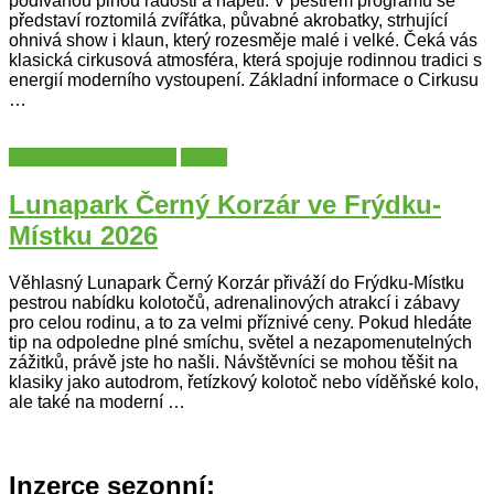
podívanou plnou radosti a napětí. V pestrém programu se
představí roztomilá zvířátka, půvabné akrobatky, strhující
ohnivá show i klaun, který rozesměje malé i velké. Čeká vás
klasická cirkusová atmosféra, která spojuje rodinnou tradici s
energií moderního vystoupení. Základní informace o Cirkusu
…
Moravskoslezský kraj
Poutě
Lunapark Černý Korzár ve Frýdku-
Místku 2026
Věhlasný Lunapark Černý Korzár přiváží do Frýdku-Místku
pestrou nabídku kolotočů, adrenalinových atrakcí i zábavy
pro celou rodinu, a to za velmi příznivé ceny. Pokud hledáte
tip na odpoledne plné smíchu, světel a nezapomenutelných
zážitků, právě jste ho našli. Návštěvníci se mohou těšit na
klasiky jako autodrom, řetízkový kolotoč nebo víděňské kolo,
ale také na moderní …
Inzerce sezonní: