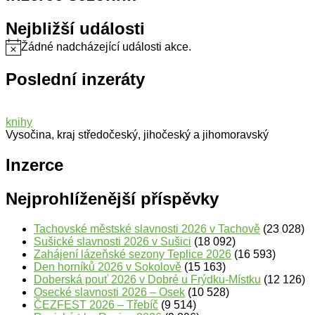
Nejbližší události
Žádné nadcházející události akce.
Notice
Poslední inzeráty
knihy
Vysočina, kraj středočeský, jihočeský a jihomoravský
Inzerce
Nejprohlíženější příspěvky
Tachovské městské slavnosti 2026 v Tachově
(23 028)
Sušické slavnosti 2026 v Sušici
(18 092)
Zahájení lázeňské sezony Teplice 2026
(16 593)
Den horníků 2026 v Sokolově
(15 163)
Doberská pouť 2026 v Dobré u Frýdku-Místku
(12 126)
Osecké slavnosti 2026 – Osek
(10 528)
ČEZFEST 2026 – Třebíč
(9 514)