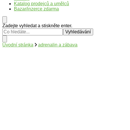
Katalog prodejců a umělců
Bazar/inzerce zdarma
Hledáte
Zadejte vyhledat a stiskněte enter.
něco
?
Úvodní stránka
adrenalin a zábava