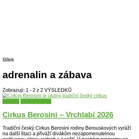
štítek
adrenalin a zábava
Zobrazuji: 1 - 2 z 2 VÝSLEDKŮ
Cirkusy
Liberecký kraj
Cirkus Berosini – Vrchlabí 2026
Tradiční český Cirkus Berosini rodiny Berouskových vyráží
na další štaci a přiváží divákům nezapomenutelnou