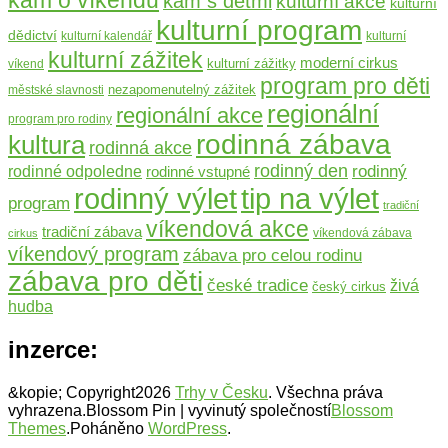
kam o víkendu
kam s dětmi
kulturní akce
kulturní
kulturní program
dědictví
kulturní kalendář
kulturní
kulturní zážitek
moderní cirkus
kulturní zážitky
víkend
program pro děti
nezapomenutelný zážitek
městské slavnosti
regionální
regionální akce
program pro rodiny
rodinná zábava
kultura
rodinná akce
rodinný den
rodinný
rodinné odpoledne
rodinné vstupné
rodinný výlet
tip na výlet
program
tradiční
víkendová akce
tradiční zábava
víkendová zábava
cirkus
víkendový program
zábava pro celou rodinu
zábava pro děti
české tradice
živá
český cirkus
hudba
inzerce:
&kopie; Copyright2026
Trhy v Česku
. Všechna práva
vyhrazena.
Blossom Pin | vyvinutý společností
Blossom
Themes
.Poháněno
WordPress
.