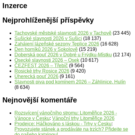
Inzerce
Nejprohlíženější příspěvky
Tachovské městské slavnosti 2026 v Tachově
(23 445)
Sušické slavnosti 2026 v Sušici
(18 137)
Zahájení lázeňské sezony Teplice 2026
(16 628)
Den horníků 2026 v Sokolově
(15 219)
Doberská pouť 2026 v Dobré u Frýdku-Místku
(12 174)
Osecké slavnosti 2026 – Osek
(10 617)
ČEZFEST 2026 – Třebíč
(9 564)
Rosické trhy Rosice 2026
(9 420)
Úherecká pouť 2026
(9 161)
Slavnosti piva pod komínem 2026 – Záhlinice. Hulín
(8 634)
Nejnovější komentáře
Rozsvícení vánočního stromu: Litoměřice 2026 -
Vánoce v Česku
:
Vánoční trhy Litoměřice 2026
Prodejce: Háčkováno s láskou - Trhy v Česku
:
Provozujete stánek a prodáváte na trzích? Přidejte se
do našeho katalogu!