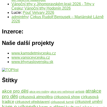
Vánoční trhy v Jihomoravském kraji 2026 - Trhy v
Česku
:
Vánoční trhy Hodonín 2026
Lucie
:
Pouť Velvary 2026
admintrhy
:
Cirkus Rudolf Berousek – Mariánské Lázně
2026
Inzerce:
Naše další projekty
www.kamsdetmivcesku.cz
www.vanocevcesku.cz
www.trhynaslovensku.sk
Štítky
atrakce
akce pro děti
artisté
akce pro rodiny
akce pro veřejnost
pro děti
cirkusová
cirkusová atmosféra
cirkusová show
tradice
cirkusové představení
cirkusové umění
cirkusové turné