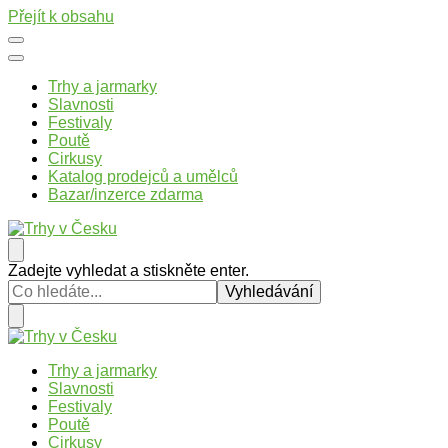
Přejít k obsahu
Trhy a jarmarky
Slavnosti
Festivaly
Poutě
Cirkusy
Katalog prodejců a umělců
Bazar/inzerce zdarma
Trhy v Česku
Trhy, jarmarky, slavnosti a poutě v České republice
Hledáte
Zadejte vyhledat a stiskněte enter.
něco
?
Trhy v Česku
Trhy, jarmarky, slavnosti a poutě v České republice
Trhy a jarmarky
Slavnosti
Festivaly
Poutě
Cirkusy