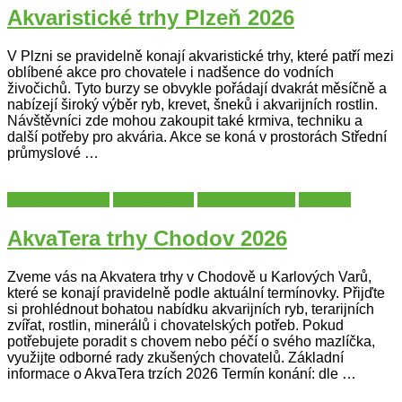
Akvaristické trhy Plzeň 2026
V Plzni se pravidelně konají akvaristické trhy, které patří mezi
oblíbené akce pro chovatele i nadšence do vodních
živočichů. Tyto burzy se obvykle pořádají dvakrát měsíčně a
nabízejí široký výběr ryb, krevet, šneků i akvarijních rostlin.
Návštěvníci zde mohou zakoupit také krmiva, techniku a
další potřeby pro akvária. Akce se koná v prostorách Střední
průmyslové …
Karlovarský kraj
Karlovy Vary
Trhy a jarmarky
Zoo trhy
AkvaTera trhy Chodov 2026
Zveme vás na Akvatera trhy v Chodově u Karlových Varů,
které se konají pravidelně podle aktuální termínovky. Přijďte
si prohlédnout bohatou nabídku akvarijních ryb, terarijních
zvířat, rostlin, minerálů i chovatelských potřeb. Pokud
potřebujete poradit s chovem nebo péčí o svého mazlíčka,
využijte odborné rady zkušených chovatelů. Základní
informace o AkvaTera trzích 2026 Termín konání: dle …