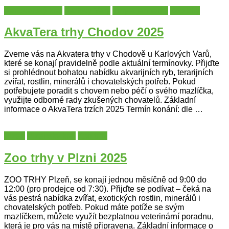
Karlovarský kraj
Karlovy Vary
Trhy a jarmarky
Zoo trhy
AkvaTera trhy Chodov 2025
Zveme vás na Akvatera trhy v Chodově u Karlových Varů,
které se konají pravidelně podle aktuální termínovky. Přijďte
si prohlédnout bohatou nabídku akvarijních ryb, terarijních
zvířat, rostlin, minerálů i chovatelských potřeb. Pokud
potřebujete poradit s chovem nebo péčí o svého mazlíčka,
využijte odborné rady zkušených chovatelů. Základní
informace o AkvaTera trzích 2025 Termín konání: dle …
Plzeň
Plzeňský kraj
Zoo trhy
Zoo trhy v Plzni 2025
ZOO TRHY Plzeň, se konají jednou měsíčně od 9:00 do
12:00 (pro prodejce od 7:30). Přijďte se podívat – čeká na
vás pestrá nabídka zvířat, exotických rostlin, minerálů i
chovatelských potřeb. Pokud máte potíže se svým
mazlíčkem, můžete využít bezplatnou veterinární poradnu,
která je pro vás na místě připravena. Základní informace o