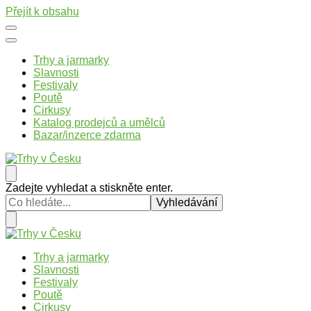
Přejít k obsahu
Trhy a jarmarky
Slavnosti
Festivaly
Poutě
Cirkusy
Katalog prodejců a umělců
Bazar/inzerce zdarma
Trhy v Česku
Trhy, jarmarky, slavnosti a poutě v České republice
Hledáte
Zadejte vyhledat a stiskněte enter.
něco
?
Trhy v Česku
Trhy, jarmarky, slavnosti a poutě v České republice
Trhy a jarmarky
Slavnosti
Festivaly
Poutě
Cirkusy