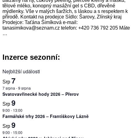
balzámy na rty, cukrový peeling, pleťové krémy a masku,
tělové mléko, konopný masážní gel s CBD, dřevěné
mýdlenky. Vše v malých šaržích, s láskou a s respektem k
přírodě. Kontakt na prodejce Sídlo: Šarovy, Zlínský kraj
Prodejce: Taťána Šimíková e-mail:
tanasimikova@seznam.cz telefon: +420 736 792 205 Máte
…
Inzerce sezonní:
Nejbližší události
7
Srp
7 srpna
-
9 srpna
Svatovavřinecké hody 2026 – Přerov
9
Srp
9:00
-
13:00
Farmářské trhy 2026 – Františkovy Lázně
9
Srp
9:00
-
15:00