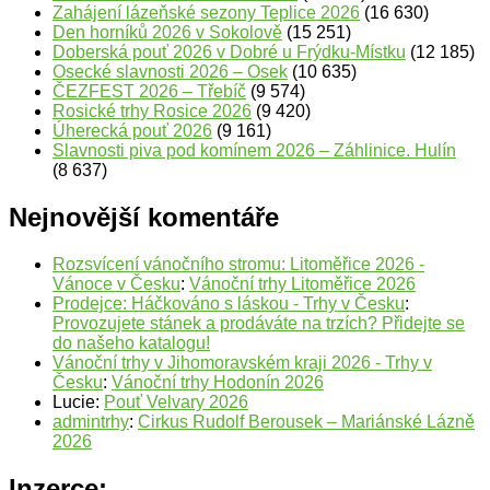
Zahájení lázeňské sezony Teplice 2026
(16 630)
Den horníků 2026 v Sokolově
(15 251)
Doberská pouť 2026 v Dobré u Frýdku-Místku
(12 185)
Osecké slavnosti 2026 – Osek
(10 635)
ČEZFEST 2026 – Třebíč
(9 574)
Rosické trhy Rosice 2026
(9 420)
Úherecká pouť 2026
(9 161)
Slavnosti piva pod komínem 2026 – Záhlinice. Hulín
(8 637)
Nejnovější komentáře
Rozsvícení vánočního stromu: Litoměřice 2026 -
Vánoce v Česku
:
Vánoční trhy Litoměřice 2026
Prodejce: Háčkováno s láskou - Trhy v Česku
:
Provozujete stánek a prodáváte na trzích? Přidejte se
do našeho katalogu!
Vánoční trhy v Jihomoravském kraji 2026 - Trhy v
Česku
:
Vánoční trhy Hodonín 2026
Lucie
:
Pouť Velvary 2026
admintrhy
:
Cirkus Rudolf Berousek – Mariánské Lázně
2026
Inzerce: