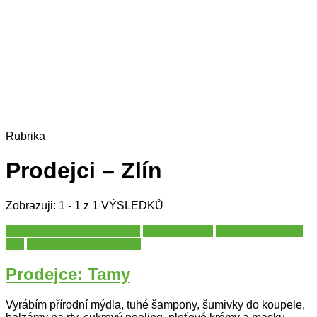
Rubrika
Prodejci – Zlín
Zobrazuji: 1 - 1 z 1 VÝSLEDKŮ
Katalog prodejců a umělců
Prodejci - Zlín
Prodejci - Zlínský
kraj
Svíčky, mýdla a ostatní
Prodejce: Tamy
Vyrábím přírodní mýdla, tuhé šampony, šumivky do koupele,