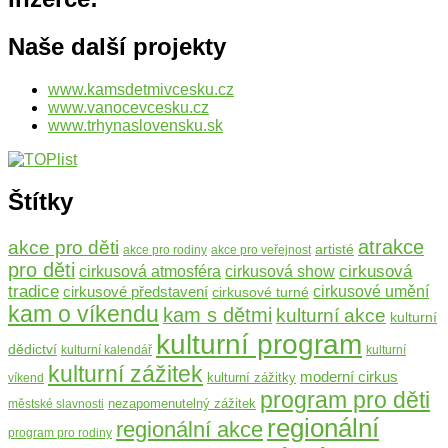
Naše další projekty
www.kamsdetmivcesku.cz
www.vanocevcesku.cz
www.trhynaslovensku.sk
Štítky
atrakce
akce pro děti
artisté
akce pro rodiny
akce pro veřejnost
pro děti
cirkusová
cirkusová atmosféra
cirkusová show
tradice
cirkusové představení
cirkusové umění
cirkusové turné
kam o víkendu
kam s dětmi
kulturní akce
kulturní
kulturní program
dědictví
kulturní kalendář
kulturní
kulturní zážitek
moderní cirkus
kulturní zážitky
víkend
program pro děti
nezapomenutelný zážitek
městské slavnosti
regionální
regionální akce
program pro rodiny