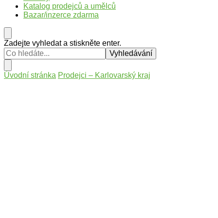
Katalog prodejců a umělců
Bazar/inzerce zdarma
Hledáte
Zadejte vyhledat a stiskněte enter.
něco
?
Úvodní stránka
Prodejci – Karlovarský kraj