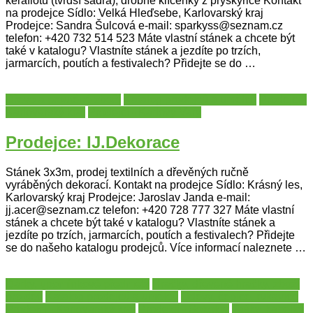
keraflotu (tvrdší sádra), drobné klíčenky z pryskyřice Kontakt
na prodejce Sídlo: Velká Hleďsebe, Karlovarský kraj
Prodejce: Sandra Šulcová e-mail: sparkyss@seznam.cz
telefon: +420 732 514 523 Máte vlastní stánek a chcete být
také v katalogu? Vlastníte stánek a jezdíte po trzích,
jarmarcích, poutích a festivalech? Přidejte se do …
Dřevo a proutěné zboží
Katalog prodejců a umělců
Prodejci -
Karlovarský kraj
Prodejci - Karlovy Vary
Prodejce: IJ.Dekorace
Stánek 3x3m, prodej textilních a dřevěných ručně
vyráběných dekorací. Kontakt na prodejce Sídlo: Krásný les,
Karlovarský kraj Prodejce: Jaroslav Janda e-mail:
jj.acer@seznam.cz telefon: +420 728 777 327 Máte vlastní
stánek a chcete být také v katalogu? Vlastníte stánek a
jezdíte po trzích, jarmarcích, poutích a festivalech? Přidejte
se do našeho katalogu prodejců. Více informací naleznete …
Dárky, upomínkové předměty
Hračky, dřevěné hračky, zboží
pro děti
Katalog prodejců a umělců
Oděvy, čepice, rukavice
Prodejci - Karlovarský kraj
Prodejci - Sokolov
Tašky, kabelky