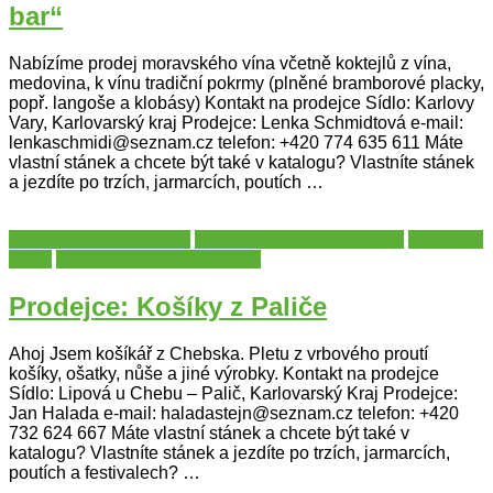
bar“
Nabízíme prodej moravského vína včetně koktejlů z vína,
medovina, k vínu tradiční pokrmy (plněné bramborové placky,
popř. langoše a klobásy) Kontakt na prodejce Sídlo: Karlovy
Vary, Karlovarský kraj Prodejce: Lenka Schmidtová e-mail:
lenkaschmidi@seznam.cz telefon: +420 774 635 611 Máte
vlastní stánek a chcete být také v katalogu? Vlastníte stánek
a jezdíte po trzích, jarmarcích, poutích …
Dřevo a proutěné zboží
Katalog prodejců a umělců
Prodejci -
Cheb
Prodejci - Karlovarský kraj
Prodejce: Košíky z Paliče
Ahoj Jsem košíkář z Chebska. Pletu z vrbového proutí
košíky, ošatky, nůše a jiné výrobky. Kontakt na prodejce
Sídlo: Lipová u Chebu – Palič, Karlovarský Kraj Prodejce:
Jan Halada e-mail: haladastejn@seznam.cz telefon: +420
732 624 667 Máte vlastní stánek a chcete být také v
katalogu? Vlastníte stánek a jezdíte po trzích, jarmarcích,
poutích a festivalech? …