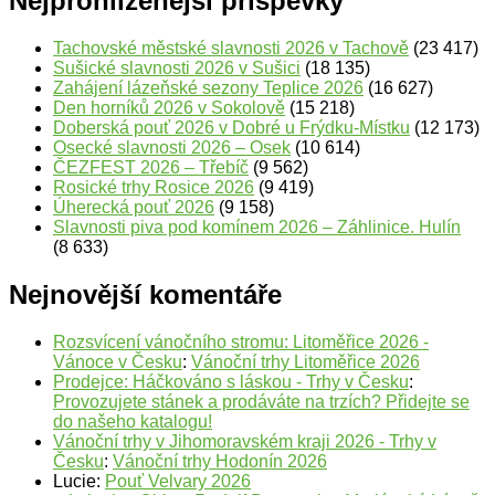
Nejprohlíženější příspěvky
Tachovské městské slavnosti 2026 v Tachově
(23 417)
Sušické slavnosti 2026 v Sušici
(18 135)
Zahájení lázeňské sezony Teplice 2026
(16 627)
Den horníků 2026 v Sokolově
(15 218)
Doberská pouť 2026 v Dobré u Frýdku-Místku
(12 173)
Osecké slavnosti 2026 – Osek
(10 614)
ČEZFEST 2026 – Třebíč
(9 562)
Rosické trhy Rosice 2026
(9 419)
Úherecká pouť 2026
(9 158)
Slavnosti piva pod komínem 2026 – Záhlinice. Hulín
(8 633)
Nejnovější komentáře
Rozsvícení vánočního stromu: Litoměřice 2026 -
Vánoce v Česku
:
Vánoční trhy Litoměřice 2026
Prodejce: Háčkováno s láskou - Trhy v Česku
:
Provozujete stánek a prodáváte na trzích? Přidejte se
do našeho katalogu!
Vánoční trhy v Jihomoravském kraji 2026 - Trhy v
Česku
:
Vánoční trhy Hodonín 2026
Lucie
:
Pouť Velvary 2026