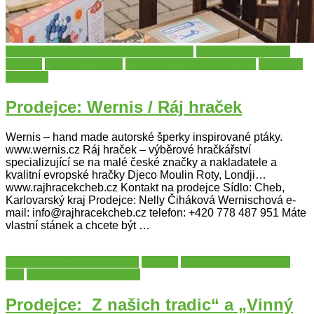
Hračky, dřevěné hračky, zboží pro děti
Katalog prodejců a
umělců
Prodejci - Cheb
Prodejci - Karlovarský kraj
Šperky a
bižuterie
Prodejce: Wernis / Ráj hraček
Wernis – hand made autorské šperky inspirované ptáky.
www.wernis.cz Ráj hraček – výběrové hračkářství
specializující se na malé české značky a nakladatele a
kvalitní evropské hračky Djeco Moulin Roty, Londji…
www.rajhracekcheb.cz Kontakt na prodejce Sídlo: Cheb,
Karlovarský kraj Prodejce: Nelly Čiháková Wernischová e-
mail: info@rajhracekcheb.cz telefon: +420 778 487 951 Máte
vlastní stánek a chcete být …
Katalog prodejců a umělců
Nápoje
Prodejci - Karlovarský
kraj
Prodejci - Karlovy Vary
Prodejce: Z našich tradic“ a „Vinný