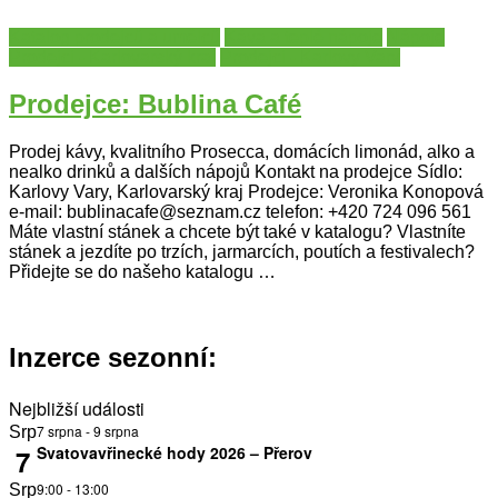
Katalog prodejců a umělců
Káva a teplé nápoje
Nápoje
Prodejci - Karlovarský kraj
Prodejci - Karlovy Vary
Prodejce: Bublina Café
Prodej kávy, kvalitního Prosecca, domácích limonád, alko a
nealko drinků a dalších nápojů Kontakt na prodejce Sídlo:
Karlovy Vary, Karlovarský kraj Prodejce: Veronika Konopová
e-mail: bublinacafe@seznam.cz telefon: +420 724 096 561
Máte vlastní stánek a chcete být také v katalogu? Vlastníte
stánek a jezdíte po trzích, jarmarcích, poutích a festivalech?
Přidejte se do našeho katalogu …
Inzerce sezonní:
Nejbližší události
7 srpna
-
9 srpna
Srp
Svatovavřinecké hody 2026 – Přerov
7
9:00
-
13:00
Srp