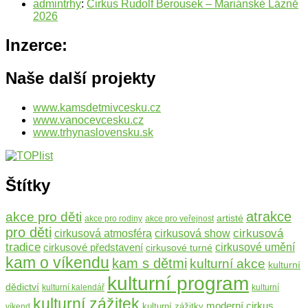
admintrhy
:
Cirkus Rudolf Berousek – Mariánské Lázně
2026
Inzerce:
Naše další projekty
www.kamsdetmivcesku.cz
www.vanocevcesku.cz
www.trhynaslovensku.sk
Štítky
atrakce
akce pro děti
artisté
akce pro rodiny
akce pro veřejnost
pro děti
cirkusová
cirkusová atmosféra
cirkusová show
tradice
cirkusové představení
cirkusové umění
cirkusové turné
kam o víkendu
kam s dětmi
kulturní akce
kulturní
kulturní program
dědictví
kulturní kalendář
kulturní
kulturní zážitek
moderní cirkus
kulturní zážitky
víkend