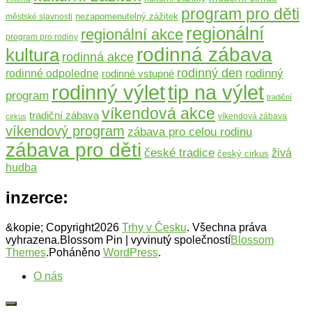
program pro děti
nezapomenutelný zážitek
městské slavnosti
regionální
regionální akce
program pro rodiny
rodinná zábava
kultura
rodinná akce
rodinný den
rodinný
rodinné odpoledne
rodinné vstupné
rodinný výlet
tip na výlet
program
tradiční
víkendová akce
tradiční zábava
víkendová zábava
cirkus
víkendový program
zábava pro celou rodinu
zábava pro děti
české tradice
živá
český cirkus
hudba
inzerce:
&kopie; Copyright2026
Trhy v Česku
. Všechna práva
vyhrazena.
Blossom Pin | vyvinutý společností
Blossom
Themes
.Poháněno
WordPress
.
O nás