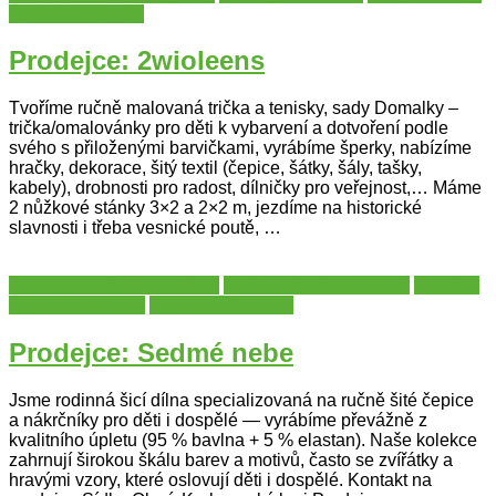
a ostatní šité věci
Prodejce: 2wioleens
Tvoříme ručně malovaná trička a tenisky, sady Domalky –
trička/omalovánky pro děti k vybarvení a dotvoření podle
svého s přiloženými barvičkami, vyrábíme šperky, nabízíme
hračky, dekorace, šitý textil (čepice, šátky, šály, tašky,
kabely), drobnosti pro radost, dílničky pro veřejnost,… Máme
2 nůžkové stánky 3×2 a 2×2 m, jezdíme na historické
slavnosti i třeba vesnické poutě, …
Katalog prodejců a umělců
Oděvy, čepice, rukavice
Prodejci
- Karlovarský kraj
Prodejci - Sokolov
Prodejce: Sedmé nebe
Jsme rodinná šicí dílna specializovaná na ručně šité čepice
a nákrčníky pro děti i dospělé — vyrábíme převážně z
kvalitního úpletu (95 % bavlna + 5 % elastan). Naše kolekce
zahrnují širokou škálu barev a motivů, často se zvířátky a
hravými vzory, které oslovují děti i dospělé. Kontakt na