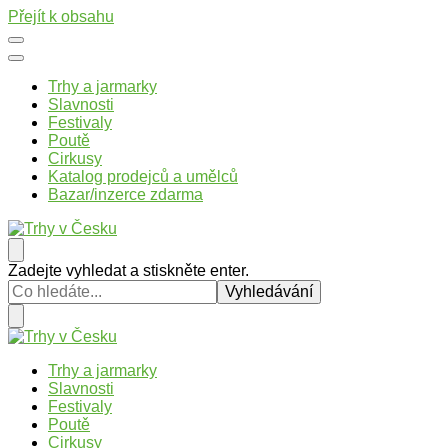
Přejít k obsahu
Trhy a jarmarky
Slavnosti
Festivaly
Poutě
Cirkusy
Katalog prodejců a umělců
Bazar/inzerce zdarma
Trhy v Česku
Trhy, jarmarky, slavnosti a poutě v České republice
Hledáte
Zadejte vyhledat a stiskněte enter.
něco
?
Trhy v Česku
Trhy, jarmarky, slavnosti a poutě v České republice
Trhy a jarmarky
Slavnosti
Festivaly
Poutě
Cirkusy