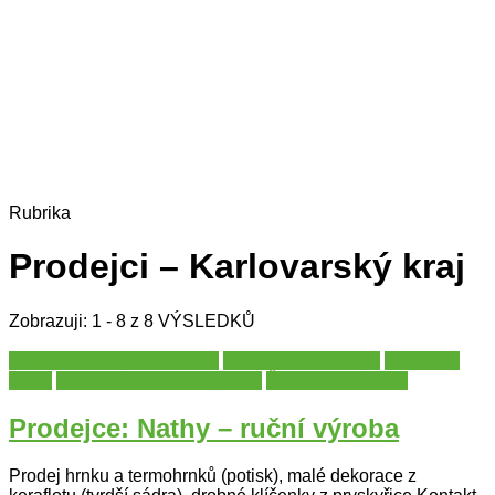
Rubrika
Prodejci – Karlovarský kraj
Zobrazuji: 1 - 8 z 8 VÝSLEDKŮ
Katalog prodejců a umělců
Káva a teplé nápoje
Prodejci -
Cheb
Prodejci - Karlovarský kraj
Šperky a bižuterie
Prodejce: Nathy – ruční výroba
Prodej hrnku a termohrnků (potisk), malé dekorace z