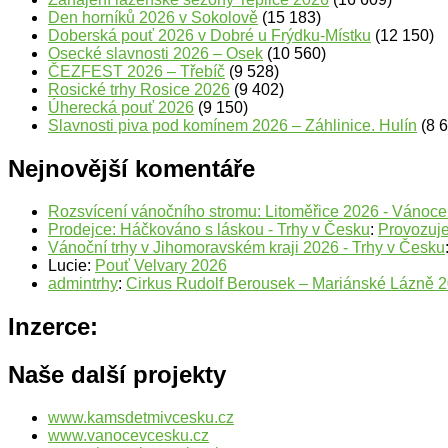
Den horníků 2026 v Sokolově
(15 183)
Doberská pouť 2026 v Dobré u Frýdku-Místku
(12 150)
Osecké slavnosti 2026 – Osek
(10 560)
ČEZFEST 2026 – Třebíč
(9 528)
Rosické trhy Rosice 2026
(9 402)
Úherecká pouť 2026
(9 150)
Slavnosti piva pod komínem 2026 – Záhlinice. Hulín
(8 
Nejnovější komentáře
Rozsvícení vánočního stromu: Litoměřice 2026 - Vánoc
Prodejce: Háčkováno s láskou - Trhy v Česku
:
Provozuje
Vánoční trhy v Jihomoravském kraji 2026 - Trhy v Česku
Lucie
:
Pouť Velvary 2026
admintrhy
:
Cirkus Rudolf Berousek – Mariánské Lázně 
Inzerce:
Naše další projekty
www.kamsdetmivcesku.cz
www.vanocevcesku.cz