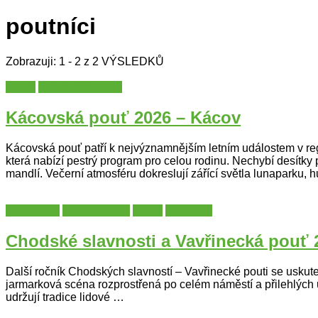
poutníci
Zobrazuji: 1 - 2 z 2 VÝSLEDKŮ
Poutě
Středočeský kraj
Kácovská pouť 2026 – Kácov
Kácovská pouť patří k nejvýznamnějším letním událostem v reg
která nabízí pestrý program pro celou rodinu. Nechybí desítk
mandlí. Večerní atmosféru dokreslují zářící světla lunaparku,
Domažlice
Plzeňský kraj
Poutě
Slavnosti
Chodské slavnosti a Vavřinecká pouť 
Další ročník Chodských slavností – Vavřinecké pouti se uskute
jarmarková scéna rozprostřená po celém náměstí a přilehlých
udržují tradice lidové …