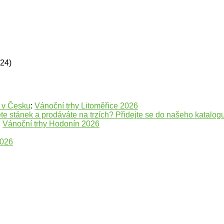
624)
e v Česku
:
Vánoční trhy Litoměřice 2026
te stánek a prodáváte na trzích? Přidejte se do našeho katalogu
:
Vánoční trhy Hodonín 2026
2026