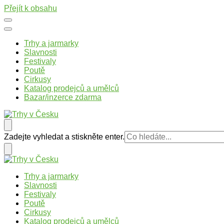
Přejít k obsahu
Trhy a jarmarky
Slavnosti
Festivaly
Poutě
Cirkusy
Katalog prodejců a umělců
Bazar/inzerce zdarma
Trhy v Česku
Trhy, jarmarky, slavnosti a poutě v České republice
Hledáte
Zadejte vyhledat a stiskněte enter.
něco
?
Trhy v Česku
Trhy, jarmarky, slavnosti a poutě v České republice
Trhy a jarmarky
Slavnosti
Festivaly
Poutě
Cirkusy
Katalog prodejců a umělců