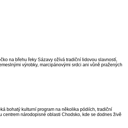
ko na břehu řeky Sázavy ožívá tradiční lidovou slavností,
, řemeslnými výrobky, marcipánovými srdci ani vůně pražených
á bohatý kulturní program na několika pódiích, tradiční
ou centrem národopisné oblasti Chodsko, kde se dodnes živě