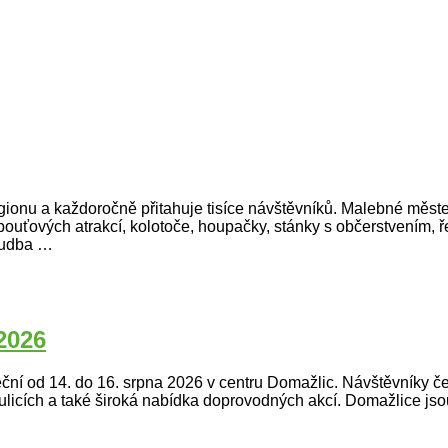
ionu a každoročně přitahuje tisíce návštěvníků. Malebné městeč
y pouťových atrakcí, kolotoče, houpačky, stánky s občerstvením
 hudba …
2026
ční od 14. do 16. srpna 2026 v centru Domažlic. Návštěvníky ček
 ulicích a také široká nabídka doprovodných akcí. Domažlice js