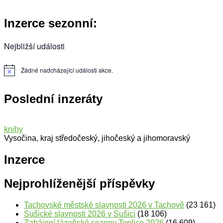
Inzerce sezonní:
Nejbližší události
Žádné nadcházející události akce.
Notice
Poslední inzeráty
knihy
Vysočina, kraj středočeský, jihočeský a jihomoravský
Inzerce
Nejprohlíženější příspěvky
Tachovské městské slavnosti 2026 v Tachově
(23 161)
Sušické slavnosti 2026 v Sušici
(18 106)
Zahájení lázeňské sezony Teplice 2026
(16 609)