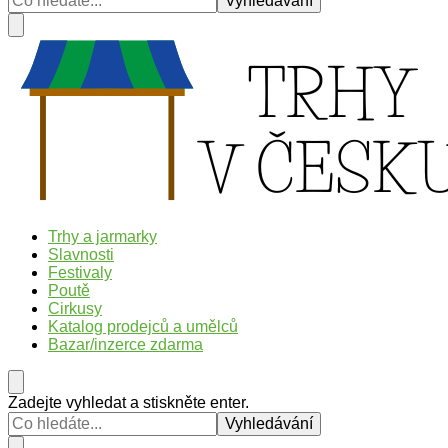
?
Trhy v Česku
Trhy, jarmarky, slavnosti a poutě v České republice
Trhy a jarmarky
Slavnosti
Festivaly
Poutě
Cirkusy
Katalog prodejců a umělců
Bazar/inzerce zdarma
Hledáte
Zadejte vyhledat a stiskněte enter.
něco
?