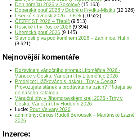
Den horníků 2026 v Sokolově
(15 163)
Doberská pouť 2026 v Dobré u Frýdku-Místku
(12 126)
Osecké slavnosti 2026 – Osek
(10 522)
ČEZFEST 2026 – Třebíč
(9 513)
Rosické trhy Rosice 2026
(9 394)
Úherecká pouť 2026
(9 145)
Slavnosti piva pod komínem 2026 – Záhlinice. Hulín
(8 621)
Nejnovější komentáře
Rozsvícení vánočního stromu: Litoměřice 2026 -
Vánoce v Česku
:
Vánoční trhy Litoměřice 2026
Prodejce: Háčkováno s láskou - Trhy v Česku
:
Provozujete stánek a prodáváte na trzích? Přidejte se
do našeho katalogu!
Vánoční trhy v Jihomoravském kraji 2026 - Trhy v
Česku
:
Vánoční trhy Hodonín 2026
Lucie
:
Pouť Velvary 2026
admintrhy
:
Cirkus Rudolf Berousek – Mariánské Lázně
2026
Inzerce: