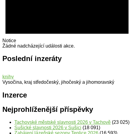
Notice
Žádné nadcházející události akce.
Poslední inzeráty
knihy
Vysočina, kraj středočeský, jihočeský a jihomoravský
Inzerce
Nejprohlíženější příspěvky
Tachovské městské slavnosti 2026 v Tachově
(23 025)
Sušické slavnosti 2026 v Sušici
(18 091)
Zahájení lázeňské sezony Teplice 2026
(16 593)