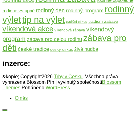
rodinné odpoledne
rodinný
rodinný den
rodinný program
rodinné vstupné
výlet
tip na výlet
tradiční zábava
tradiční cirkus
víkendová akce
víkendový
víkendová zábava
zábava pro
program
zábava pro celou rodinu
děti
české tradice
živá hudba
český cirkus
inzerce:
&kopie; Copyright2026
Trhy v Česku
. Všechna práva
vyhrazena.
Blossom Pin | vyvinutý společností
Blossom
Themes
.Poháněno
WordPress
.
O nás