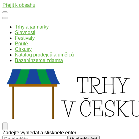
Přejít k obsahu
Trhy a jarmarky
Slavnosti
Festivaly
Poutě
Cirkusy
Katalog prodejců a umělců
Bazar/inzerce zdarma
Trhy v Česku
Trhy, jarmarky, slavnosti a poutě v České republice
Hledáte
Zadejte vyhledat a stiskněte enter.
něco