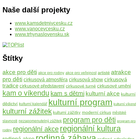
Naše další projekty
www.kamsdetmivcesku.cz
www.vanocevcesku.cz
www.trhynaslovensku.sk
Štítky
atrakce
akce pro děti
artisté
akce pro rodiny
akce pro veřejnost
pro děti
cirkusová
cirkusová atmosféra
cirkusová show
tradice
cirkusové umění
cirkusové představení
cirkusové turné
kam o víkendu
kam s dětmi
kulturní akce
kulturní
kulturní program
dědictví
kulturní kalendář
kulturní víkend
kulturní zážitek
moderní cirkus
kulturní zážitky
městské
program pro děti
slavnosti
nezapomenutelný zážitek
program pro
regionální kultura
regionální akce
rodiny
rodinná zábava
rodinná akce