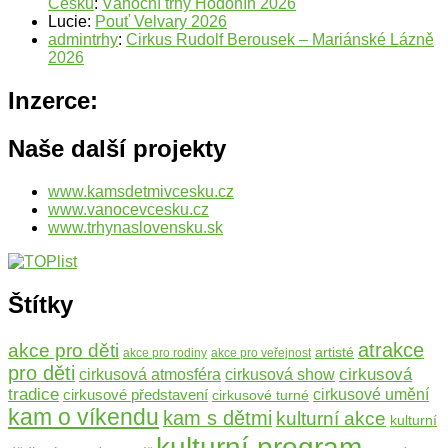
Česku
:
Vánoční trhy Hodonín 2026
Lucie
:
Pouť Velvary 2026
admintrhy
:
Cirkus Rudolf Berousek – Mariánské Lázně
2026
Inzerce:
Naše další projekty
www.kamsdetmivcesku.cz
www.vanocevcesku.cz
www.trhynaslovensku.sk
Štítky
atrakce
akce pro děti
artisté
akce pro rodiny
akce pro veřejnost
pro děti
cirkusová
cirkusová atmosféra
cirkusová show
tradice
cirkusové představení
cirkusové umění
cirkusové turné
kam o víkendu
kam s dětmi
kulturní akce
kulturní
kulturní program