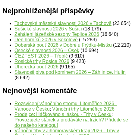
Nejprohlíženější příspěvky
Tachovské městské slavnosti 2026 v Tachově
(23 654)
Sušické slavnosti 2026 v Sušici
(18 179)
Zahájení lázeňské sezony Teplice 2026
(16 640)
Den horníků 2026 v Sokolově
(15 283)
Doberská pouť 2026 v Dobré u Frýdku-Místku
(12 210)
Osecké slavnosti 2026 – Osek
(10 694)
ČEZFEST 2026 – Třebíč
(9 610)
Rosické trhy Rosice 2026
(9 423)
Úherecká pouť 2026
(9 165)
Slavnosti piva pod komínem 2026 – Záhlinice. Hulín
(8 642)
Nejnovější komentáře
Rozsvícení vánočního stromu: Litoměřice 2026 -
Vánoce v Česku
:
Vánoční trhy Litoměřice 2026
Prodejce: Háčkováno s láskou - Trhy v Česku
:
Provozujete stánek a prodáváte na trzích? Přidejte se
do našeho katalogu!
Vánoční trhy v Jihomoravském kraji 2026 - Trhy v