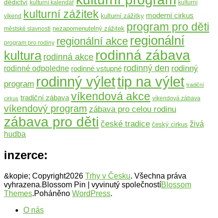
dědictví
kulturní kalendář
kulturní
kulturní zážitek
moderní cirkus
kulturní zážitky
víkend
program pro děti
nezapomenutelný zážitek
městské slavnosti
regionální
regionální akce
program pro rodiny
rodinná zábava
kultura
rodinná akce
rodinný den
rodinný
rodinné odpoledne
rodinné vstupné
rodinný výlet
tip na výlet
program
tradiční
víkendová akce
tradiční zábava
víkendová zábava
cirkus
víkendový program
zábava pro celou rodinu
zábava pro děti
české tradice
živá
český cirkus
hudba
inzerce:
&kopie; Copyright2026
Trhy v Česku
. Všechna práva
vyhrazena.
Blossom Pin | vyvinutý společností
Blossom
Themes
.Poháněno
WordPress
.
O nás