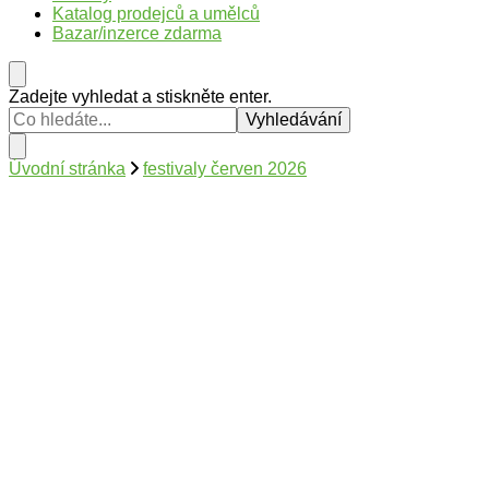
Katalog prodejců a umělců
Bazar/inzerce zdarma
Hledáte
Zadejte vyhledat a stiskněte enter.
něco
?
Úvodní stránka
festivaly červen 2026