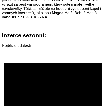
pohodovou atmosféru pro celou rodinu. Do Zbiroh můžete
vyrazit za pestrým programem, který potěší malé i velké
návštěvníky. Těšit se můžete na hudební vystoupení kapel i
známých interpretů, jako jsou Magda Malá, Bohuš Matuš
nebo skupina ROCKSANA. …
Inzerce sezonní:
Nejbližší události