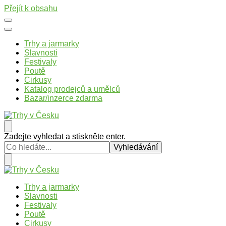
Přejít k obsahu
Trhy a jarmarky
Slavnosti
Festivaly
Poutě
Cirkusy
Katalog prodejců a umělců
Bazar/inzerce zdarma
Trhy v Česku
Trhy, jarmarky, slavnosti a poutě v České republice
Hledáte
Zadejte vyhledat a stiskněte enter.
něco
?
Trhy v Česku
Trhy, jarmarky, slavnosti a poutě v České republice
Trhy a jarmarky
Slavnosti
Festivaly
Poutě
Cirkusy