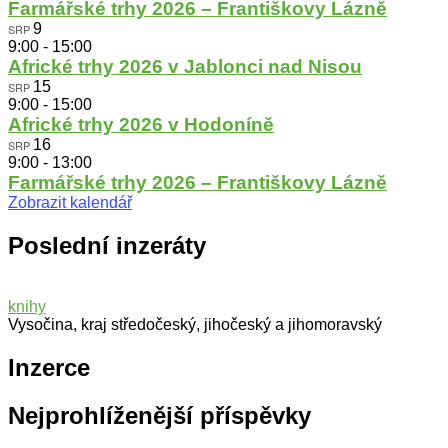
Farmářské trhy 2026 – Františkovy Lázně
9
SRP
9:00
-
15:00
Africké trhy 2026 v Jablonci nad Nisou
15
SRP
9:00
-
15:00
Africké trhy 2026 v Hodoníně
16
SRP
9:00
-
13:00
Farmářské trhy 2026 – Františkovy Lázně
Zobrazit kalendář
Poslední inzeráty
knihy
Vysočina, kraj středočeský, jihočeský a jihomoravský
Inzerce
Nejprohlíženější příspěvky