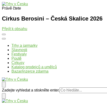
Právě čtete
Trhy v Česku
Trhy, jarmarky, slavnosti a poutě v České republice
Cirkus Berosini – Česká Skalice 2026
Přejít k obsahu
Trhy a jarmarky
Slavnosti
Festivaly
Poutě
Cirkusy
Katalog prodejců a umělců
Bazar/inzerce zdarma
Trhy v Česku
Trhy, jarmarky, slavnosti a poutě v České republice
Hledáte
Zadejte vyhledat a stiskněte enter.
něco
?