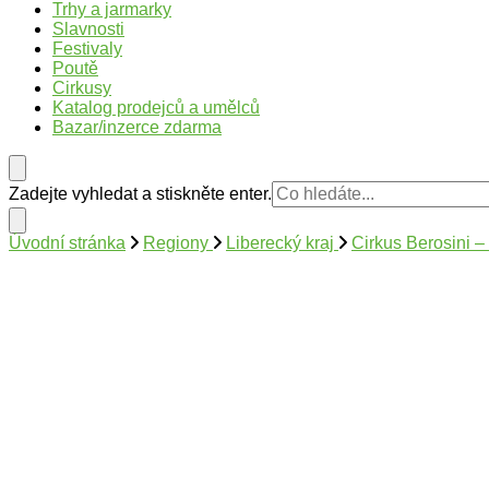
Trhy v Česku
Trhy, jarmarky, slavnosti a poutě v České republice
Trhy a jarmarky
Slavnosti
Festivaly
Poutě
Cirkusy
Katalog prodejců a umělců
Bazar/inzerce zdarma
Hledáte
Zadejte vyhledat a stiskněte enter.
něco
?
Úvodní stránka
Regiony
Liberecký kraj
Cirkus Berosini 