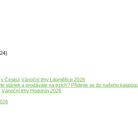
624)
e v Česku
:
Vánoční trhy Litoměřice 2026
te stánek a prodáváte na trzích? Přidejte se do našeho katalogu
:
Vánoční trhy Hodonín 2026
2026