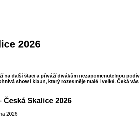
lice 2026
ží na další štaci a přiváží divákům nezapomenutelnou podí
 ohnivá show i klaun, který rozesměje malé i velké. Čeká vá
– Česká Skalice 2026
vna 2026