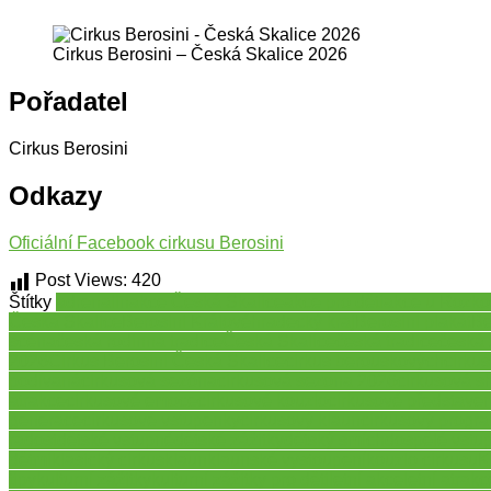
Cirkus Berosini – Česká Skalice 2026
Pořadatel
Cirkus Berosini
Odkazy
Oficiální Facebook cirkusu Berosini
Post Views:
420
Štítky
adrenalin
akce Česká Skalice
akce pro děti
akce u Rozko
Česká Skalice
Berosini Královéhradecký kraj
Berosini plakát
Be
scéna
česká rodinná tradice
Česká Skalice
česká tradice
česká
2026
Cirkus Berosini Česká Skalice
cirkus berouskových
cirkus
podívaná
cirkusová sezóna
cirkusová sezona 2026
cirkusová 
atrakce
cirkusové emoce
cirkusové kouzlo
cirkusové představen
generace
cirkusové vstupenky
cirkusový klaun
cirkusový progr
radost
dětské vstupné
dětské zážitky
dětský smích
dospělé vstu
dětmi
klasický cirkus
klaun
klaunské vystoupení
kouzlo cirkusu
K
tipy
kulturní zážitky
kulturní zážitky pro děti
letní akce
letní atrakc