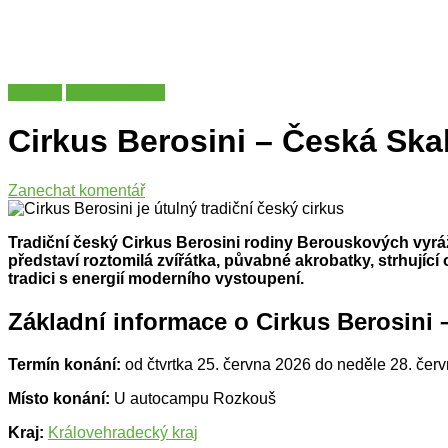
Cirkusy
Liberecký kraj
Cirkus Berosini – Česká Ska
na
Zanechat komentář
Cirkus
Berosini
Tradiční český Cirkus Berosini rodiny Berouskových vyrá
–
představí roztomilá zvířátka, půvabné akrobatky, strhující
Česká
tradici s energií moderního vystoupení.
Skalice
2026
Základní informace o Cirkus Berosini 
Termín konání:
od čtvrtka 25. června 2026 do neděle 28. čer
Místo konání:
U autocampu Rozkouš
Kraj:
Královehradecký kraj