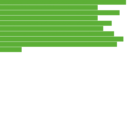
akce
nejlepší zážitky pro děti
nezapomenutelný zážitek
oblíbená
8:00
pátek 26. června 2026
plakát Berosini
plakát
ni
program cirkusu Berosini
program na víkend
program pro
h
rodinná atmosféra
rodinná atrakce 2026
rodinná
ledne v cirkusu
rodinné vstupné
rodinné zážitky
rodinný
a 2026
špičková cirkusová show
špičkoví artisté
svět
ské cirkusy
tradiční cirkus
tradiční hodnoty
tradiční rodinný
 představení
volný čas
vstupenky cirkus
vstupné Berosini
výlet
rodinu
zábava pro děti
zábava pro malé i velké
zábava pro
a v cirkusu