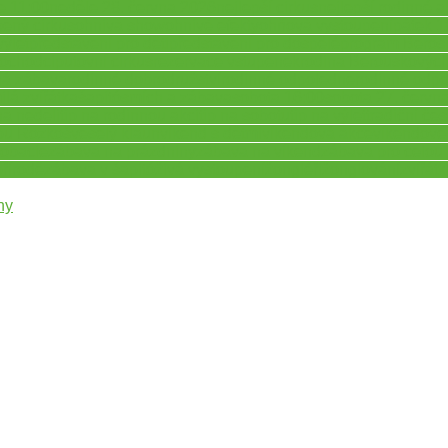
e 11:00
neděle 28. června 2026
nejlepší cirkus
nejlepší rodinné 
bený cirkus
ohnivá show
ohnivé efekty
ohňová vystoupení
pátek 1
ýlet
představení pro děti
představení pro dospělé
program Berosi
ochodci
putovní cirkus
rezervace vstupenek
rodina Berouskovýc
ná zábava
rodinné dobrodružství
rodinné odpoledne
rodinné odpo
ilá zvířátka
šapitó
smích a zábava
sobota 16:00
sobota 27. červn
na neděli
tip na rodinnou akci
tip na sobotu
tip na výlet
tradiční če
pu Rozkoš
veselý klaun
víkend s dětmi
víkendová akce
víkendové
robacie
zábava na prázdniny
zábava na víkend
zábava pro celou 
řírodě
zábava v šapitó
živá vystoupení
žongléři
žonglování
zvířátk
ny