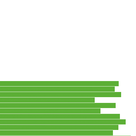
rtistická show
atrakce pro děti
autocamp Rozkoš
Berosini
erouskovi
červen 2026
červenec 2026
česká cirkusová
český cirkus
cestující cirkus
Cirkus Berosini
cirkus Berosini
féra
cirkusová čísla
cirkusová magie
cirkusová
vystoupení
cirkusová zábava
cirkusová zvířata
cirkusové
ka
cirkusové umění
cirkusové umění pro všechny
:00
čtvrtek 25. června 2026
dechberoucí vystoupení
dětská
kam o prázdninách
kam o víkendu
kam s dětmi
kam vyrazit s
endář
kulturní léto 2026
kulturní program
kulturní tip
kulturní
odinné akce
letní výlet s dětmi
letní zábava
lóže
moderní