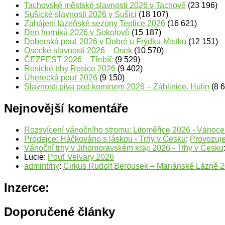
Tachovské městské slavnosti 2026 v Tachově
(23 196)
Sušické slavnosti 2026 v Sušici
(18 107)
Zahájení lázeňské sezony Teplice 2026
(16 621)
Den horníků 2026 v Sokolově
(15 187)
Doberská pouť 2026 v Dobré u Frýdku-Místku
(12 151)
Osecké slavnosti 2026 – Osek
(10 570)
ČEZFEST 2026 – Třebíč
(9 529)
Rosické trhy Rosice 2026
(9 402)
Úherecká pouť 2026
(9 150)
Slavnosti piva pod komínem 2026 – Záhlinice. Hulín
(8 
Nejnovější komentáře
Rozsvícení vánočního stromu: Litoměřice 2026 - Vánoc
Prodejce: Háčkováno s láskou - Trhy v Česku
:
Provozuje
Vánoční trhy v Jihomoravském kraji 2026 - Trhy v Česku
Lucie
:
Pouť Velvary 2026
admintrhy
:
Cirkus Rudolf Berousek – Mariánské Lázně 
Inzerce:
Doporučené články