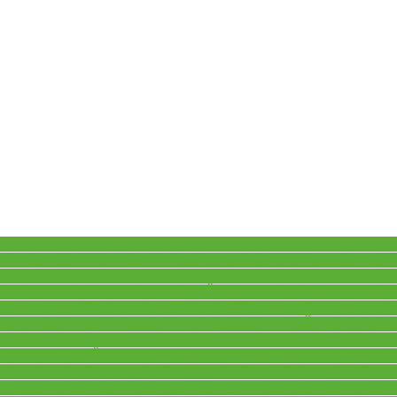
še
akrobaté
akrobatická show
akrobatické prvky
akrobatky
artisté
a
rosini program
Berosini Rozkoš
Berosini turné
Berosini vstupné
B
 zábava
české cirkusy
české kulturní akce
české rodinné podniky
 pro děti
cirkus pro rodiny
cirkus v České Skalici
cirkusová atmos
show
cirkusová tradice
cirkusová tradice Berouskových
cirkusová 
í
cirkusové šapitó
cirkusové turné
cirkusové turné Česká republi
am 2026
cirkusový stan
cirkusový svět
cirkusový zážitek
čtvrtek 18
pné
dovolená v Česku
fire show
galerie
harmonogram představení
rálovéhradecký kraj
kulturní akce
kulturní akce 2026
kulturní kal
e pro děti
letní kultura
letní kulturní program
letní prázdniny
letní r