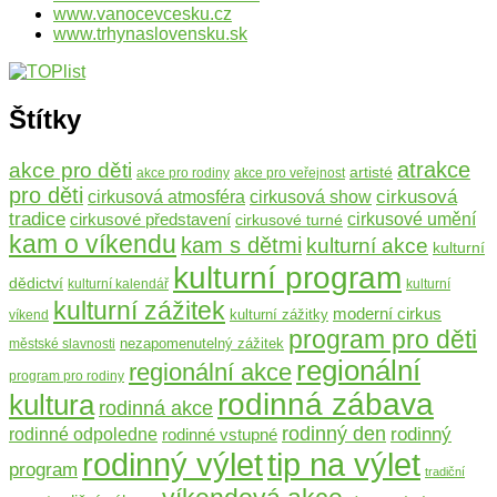
www.vanocevcesku.cz
www.trhynaslovensku.sk
Štítky
atrakce
akce pro děti
artisté
akce pro rodiny
akce pro veřejnost
pro děti
cirkusová
cirkusová atmosféra
cirkusová show
tradice
cirkusové představení
cirkusové umění
cirkusové turné
kam o víkendu
kam s dětmi
kulturní akce
kulturní
kulturní program
dědictví
kulturní kalendář
kulturní
kulturní zážitek
moderní cirkus
kulturní zážitky
víkend
program pro děti
nezapomenutelný zážitek
městské slavnosti
regionální
regionální akce
program pro rodiny
rodinná zábava
kultura
rodinná akce
rodinný den
rodinný
rodinné odpoledne
rodinné vstupné
rodinný výlet
tip na výlet
program
tradiční