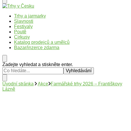
Trhy v Česku
Trhy, jarmarky, slavnosti a poutě v České republice
Trhy a jarmarky
Slavnosti
Festivaly
Poutě
Cirkusy
Katalog prodejců a umělců
Bazar/inzerce zdarma
Hledáte
Zadejte vyhledat a stiskněte enter.
něco
?
Úvodní stránka
Akce
Farmářské trhy 2026 – Františkovy
Lázně