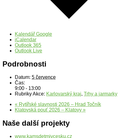
Kalendář Google
iCalendar
Outlook 365
Outlook Live
Podrobnosti
Datum:
5 července
Čas:
9:00 - 13:00
Rubriky Akce:
Karlovarský kraj
,
Trhy a jarmarky
«
Rytířské slavnosti 2026 – Hrad Točník
Klatovská pouť 2026 – Klatovy
»
Naše další projekty
www.kamsdetmivcesku.cz