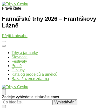
Právě čtete
Trhy v Česku
Trhy, jarmarky, slavnosti a poutě v České republice
Farmářské trhy 2026 – Františkovy
Lázně
Přejít k obsahu
Trhy a jarmarky
Slavnosti
Festivaly
Poutě
Cirkusy
Katalog prodejců a umělců
Bazar/inzerce zdarma
Trhy v Česku
Trhy, jarmarky, slavnosti a poutě v České republice
Hledáte
Zadejte vyhledat a stiskněte enter.
něco
?