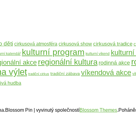
o děti
cirkusová tradice
cirkusová atmosféra
cirkusová show
c
kulturní program
kulturní
urní kalendář
kulturní víkend
r
regionální kultura
gionální akce
rodinná akce
na výlet
víkendová akce
tradiční zábava
v
tradiční cirkus
ivá hudba
na.
Blossom Pin | vyvinutý společností
Blossom Themes
.Pohán