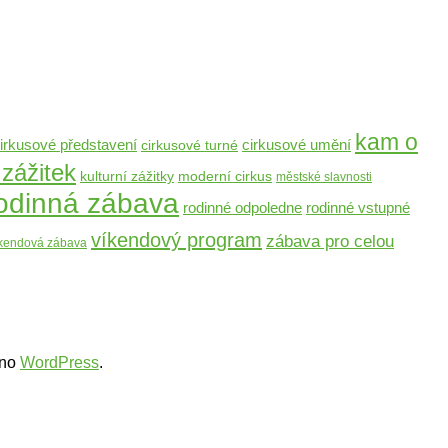
kam o
cirkusové umění
irkusové představení
cirkusové turné
 zážitek
moderní cirkus
kulturní zážitky
městské slavnosti
odinná zábava
rodinné odpoledne
rodinné vstupné
víkendový program
zábava pro celou
íkendová zábava
ěno
WordPress
.