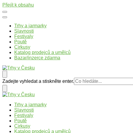
Přejít k obsahu
Trhy a jarmarky
Slavnosti
Festivaly
Poutě
Cirkusy
Katalog prodejců a umělců
Bazar/inzerce zdarma
Trhy v Česku
Trhy, jarmarky, slavnosti a poutě v České republice
Hledáte
Zadejte vyhledat a stiskněte enter.
něco
?
Trhy v Česku
Trhy, jarmarky, slavnosti a poutě v České republice
Trhy a jarmarky
Slavnosti
Festivaly
Poutě
Cirkusy
Katalog prodejců a umělců