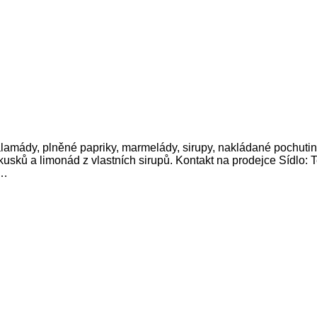
čalamády, plněné papriky, marmelády, sirupy, nakládané pochuti
kusků a limonád z vlastních sirupů. Kontakt na prodejce Sídlo:
 …