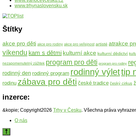
www.vanocevcesku.cz
www.trhynaslovensku.sk
Štítky
atrakce pr
akce pro děti
artisté
akce pro rodiny
akce pro veřejnost
víkendu
kam s dětmi
kulturní akce
kulturní dědictví
kult
program pro děti
re
nezapomenutelný zážitek
program pro rodiny
rodinný výlet
tip 
rodinný den
rodinný program
zábava pro děti
rodinu
české tradice
ž
český cirkus
inzerce:
&kopie; Copyright2026
Trhy v Česku
. Všechna práva vyhraze
O nás