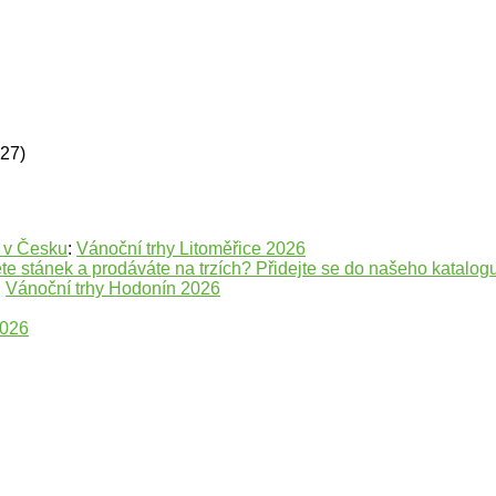
627)
e v Česku
:
Vánoční trhy Litoměřice 2026
te stánek a prodáváte na trzích? Přidejte se do našeho katalogu
:
Vánoční trhy Hodonín 2026
2026