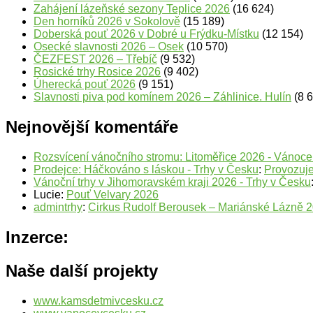
Zahájení lázeňské sezony Teplice 2026
(16 624)
Den horníků 2026 v Sokolově
(15 189)
Doberská pouť 2026 v Dobré u Frýdku-Místku
(12 154)
Osecké slavnosti 2026 – Osek
(10 570)
ČEZFEST 2026 – Třebíč
(9 532)
Rosické trhy Rosice 2026
(9 402)
Úherecká pouť 2026
(9 151)
Slavnosti piva pod komínem 2026 – Záhlinice. Hulín
(8 
Nejnovější komentáře
Rozsvícení vánočního stromu: Litoměřice 2026 - Vánoc
Prodejce: Háčkováno s láskou - Trhy v Česku
:
Provozuje
Vánoční trhy v Jihomoravském kraji 2026 - Trhy v Česku
Lucie
:
Pouť Velvary 2026
admintrhy
:
Cirkus Rudolf Berousek – Mariánské Lázně 
Inzerce:
Naše další projekty
www.kamsdetmivcesku.cz